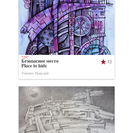
7297
Безопасное место
32
Place to hide
Улинич Николай