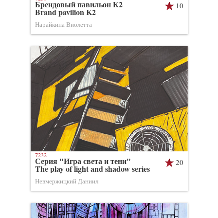
Брендовый павильон К2
10
Brand pavilion K2
Нарайкина Виолетта
7232
Серия "Игра света и тени"
20
The play of light and shadow series
Невмержицкий Даниил