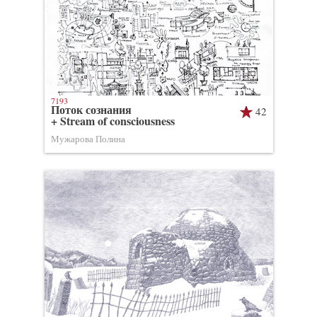
7193
Поток сознания
42
+ Stream of consciousness
Мужарова Полина