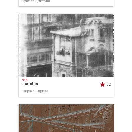
Ефимов Дмитрий
7000
Camillio
72
Ширяев Кирилл