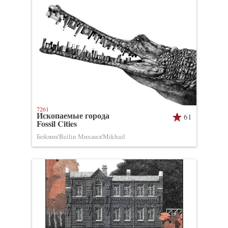
7261
Ископаемые города
61
Fossil Cities
Бейлин/Beilin Михаил/Mikhail