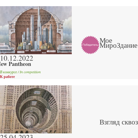
Мое
МироЗдание
10.12.2022
ew Pantheon
В конкурсе / In competition
К работе
Взгляд сквоз
25.04.2023