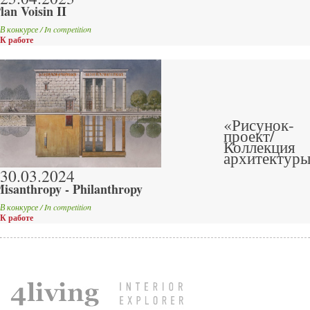
lan Voisin II
В конкурсе / In competition
К работе
«Рисунок-
проект/
Коллекция
архитектур
30.03.2024
isanthropy - Philanthropy
В конкурсе / In competition
К работе