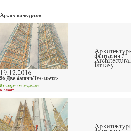
Архив конкурсов
Архитектур
фантазия /
Architectural
fantasy
19.12.2016
56 Две башни/Two towers
В конкурсе / In competition
К работе
Архитектур
фантазия