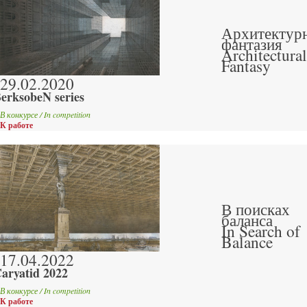
Архитектур
фантазия
Architectural
Fantasy
29.02.2020
erksobeN series
В конкурсе / In competition
К работе
В поисках
баланса
In Search of
Balance
17.04.2022
aryatid 2022
В конкурсе / In competition
К работе