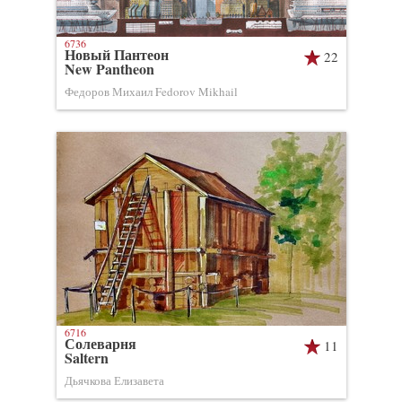
6736
Новый Пантеон
22
New Pantheon
Федоров Михаил Fedorov Mikhail
6716
Солеварня
11
Saltern
Дьячкова Елизавета