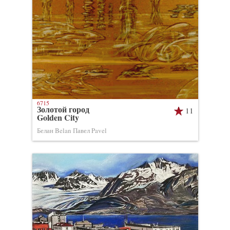
6715
Золотой город
11
Golden City
Белан Belan Павел Pavel