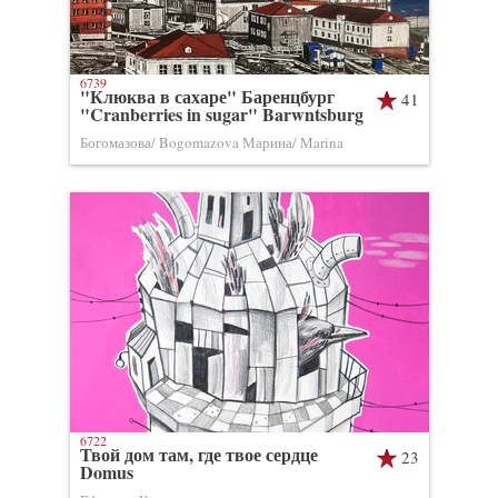
6739
"Клюква в сахаре" Баренцбург
41
"Cranberries in sugar" Barwntsburg
Богомазова/ Bogomazova Марина/ Marina
6722
Твой дом там, где твое сердце
23
Domus