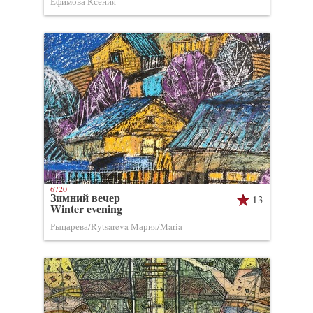
Ефимова Ксения
6720
Зимний вечер
13
Winter evening
Рыцарева/Rytsareva Мария/Maria