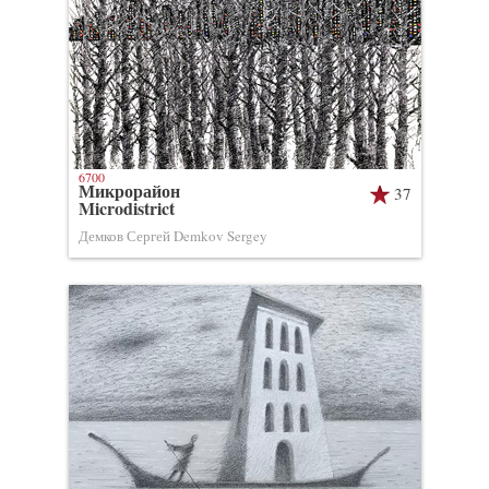
6700
Микрорайон
37
Microdistrict
Демков Сергей Demkov Sergey