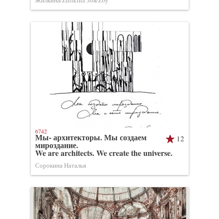
Жилкина/Zhilkina Зоя/Zoy
6742
Мы- архитекторы. Мы создаем
12
мироздание.
We are architects. We create the universe.
Сорокина Наталья