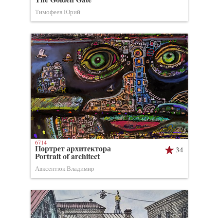
Тимофеев Юрий
6714
Портрет архитектора
34
Portrait of architect
Авксентюк Владимир