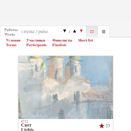
Работы
|
|
Works
Условия
Участники
Финалисты
Short list
Terms
Participants
Finalists
6712
Свет
23
Lights