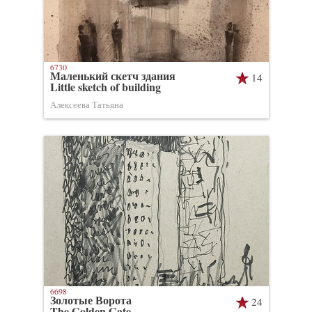
6730
Маленький скетч здания
14
Little sketch of building
Алексеева Татьяна
6698
Золотые Ворота
24
The Golden Gate