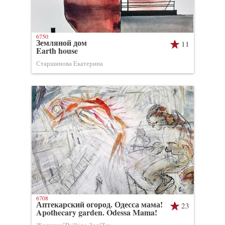
6750
Земляной дом
11
Earth house
Старшинова Екатерина
6708
Аптекарский огород. Одесса мама!
23
Apothecary garden. Odessa Mama!