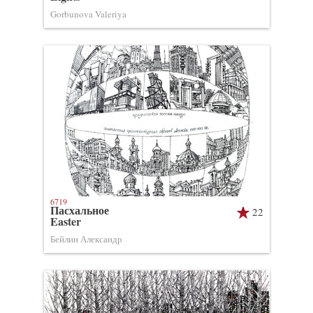
Gorbunova Valeriya
6719
Пасхальное
22
Easter
Бейлин Александр