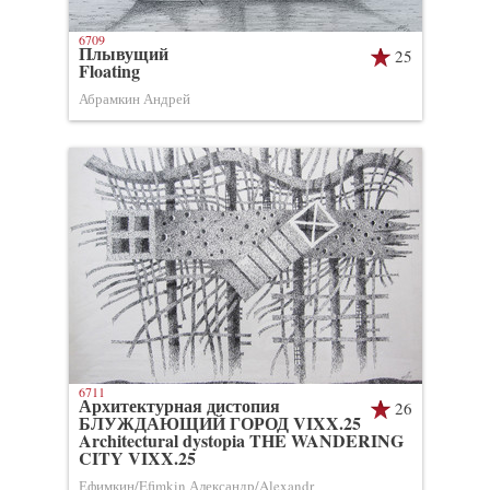
6709
Плывущий
25
Floating
Абрамкин Андрей
6711
Архитектурная дистопия
26
БЛУЖДАЮЩИЙ ГОРОД VIXX.25
Architectural dystopia THE WANDERING
CITY VIXX.25
Ефимкин/Efimkin Александр/Alexandr