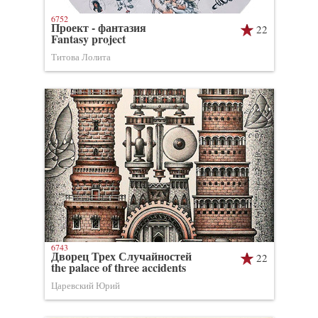
6752
Проект - фантазия
22
Fantasy project
Титова Лолита
6743
Дворец Трех Случайностей
22
the palace of three accidents
Царевский Юрий