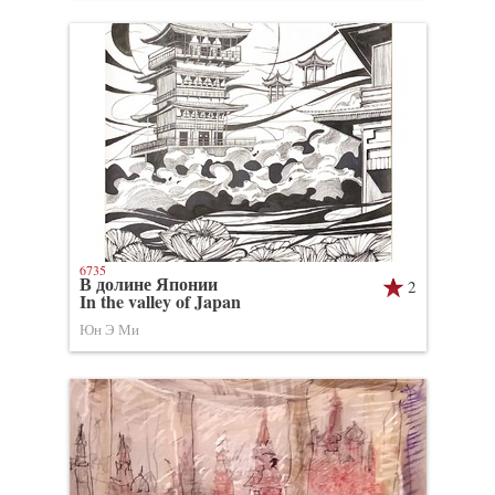
6735
В долине Японии
2
In the valley of Japan
Юн Э Ми