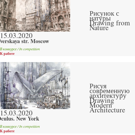
Рисунок с
натуры
Drawing from
Nature
15.03.2020
verskaya str. Moscow
В конкурсе / In competition
К работе
Рисуя
современную
архитектуру
Drawing
Modern
Architecture
15.03.2020
culus. New York
В конкурсе / In competition
К работе