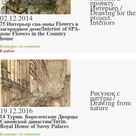
проекту.
Интерьер /
Drawing for the
project.
02.12.2014
Interiors
75 Интерьер спа-зоны Flowers в
загородном доме/Interior of SPA-
zone Flowers in the Country
house
В конкурсе / In competition
К работе
Рисунок с
натуры /
Drawing from
nature
19.12.2016
14 Турин. Королевские Дворцы
Савойской династии/Turin.
Royal House of Savoy Palaces
В конкурсе / In competition