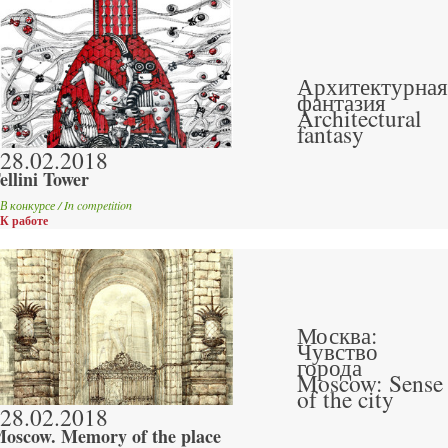
Архитектурная
фантазия
Architectural
fantasy
28.02.2018
ellini Tower
В конкурсе / In competition
К работе
Москва:
Чувство
города
Moscow: Sense
of the city
28.02.2018
oscow. Memory of the place