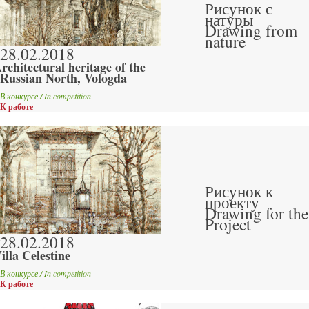
Рисунок с
натуры
Drawing from
nature
28.02.2018
rchitectural heritage of the
Russian North, Vologda
В конкурсе / In competition
К работе
Рисунок к
проекту
Drawing for the
Project
28.02.2018
illa Celestine
В конкурсе / In competition
К работе