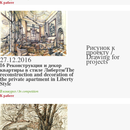
К работе
Рисунок к
проекту /
Drawing for
27.12.2016
projects
16 Реконструкция и декор
квартиры в стиле Либерти/The
reconstruction and decoration of
the private apartment in Liberty
Style
В конкурсе / In competition
К работе