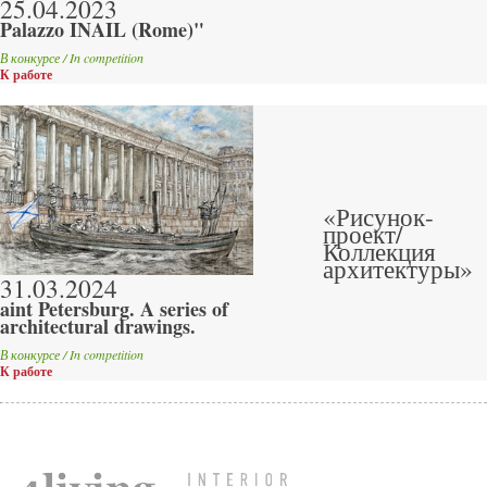
25.04.2023
Palazzo INAIL (Rome)"
В конкурсе / In competition
К работе
«Рисунок-
проект/
Коллекция
архитектуры»
31.03.2024
aint Petersburg. A series of
architectural drawings.
В конкурсе / In competition
К работе