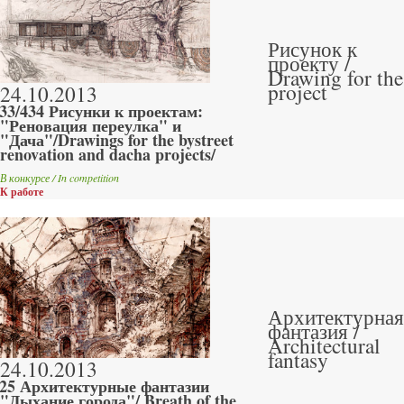
Рисунок к
проекту /
Drawing for the
project
24.10.2013
33/434 Рисунки к проектам:
"Реновация переулка" и
"Дача"/Drawings for the bystreet
renovation and dacha projects/
В конкурсе / In competition
К работе
Архитектурная
фантазия /
Architectural
fantasy
24.10.2013
25 Архитектурные фантазии
"Дыхание города"/ Breath of the