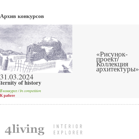
Архив конкурсов
«Рисунок-
проект/
Коллекция
архитектуры»
31.03.2024
ternity of history
В конкурсе / In competition
К работе