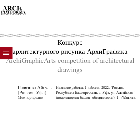
Конкурс
архитектурного рисунка АрхиГрафика
ArchiGraphicArts competition of architectural
drawings
Гилязова Айгуль
Название работы: 1.«Воин», 2022; (Россия,
(Россия, Уфа)
Республика Башкортостан, г. Уфа, ул. Алтайская 4
Мое портфолио
(водонапорная башня- обсерватория). 1. «Warrior»,
2022; (Russia, Republic of Bashkortostan, Ufa, Altaic
Street, 4 (water tower- observatory). Техника испол...
далее