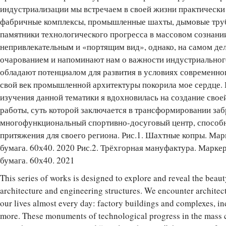
индустриализации мы встречаем в своей жизни практически 
фабричные комплексы, промышленные шахты, дымовые труб
памятники технологического прогресса в массовом сознани
непривлекательным и «портящим вид», однако, на самом де
очарованием и напоминают нам о важности индустриального
обладают потенциалом для развития в условиях современно
свой век промышленной архитектуры покорила мое сердце. 
изучения данной тематики я вдохновилась на создание сво
работы, суть которой заключается в трансформировании за
многофункциональный спортивно-досуговый центр, способн
притяжения для своего региона. Рис.1. Шахтные копры. Мар
бумага. 60х40. 2020 Рис.2. Трёхгорная мануфактура. Маркер
бумага. 60х40. 2021
This series of works is designed to explore and reveal the beaut
architecture and engineering structures. We encounter architectu
our lives almost every day: factory buildings and complexes, i
more. These monuments of technological progress in the mass 