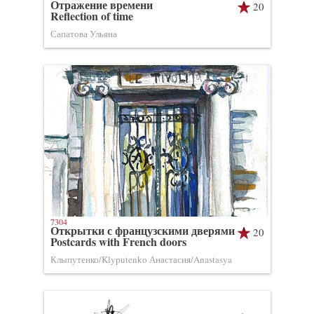
Отражение времени
20
Reflection of time
Сапатова Ульяна
7304
Открытки с французскими дверями
20
Postcards with French doors
Клыпутенко/Klyputenko Анастасия/Anastasya