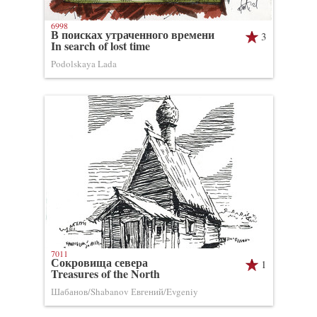
6998
В поисках утраченного времени
3
In search of lost time
Podolskaya Lada
7011
Сокровища севера
1
Treasures of the North
Шабанов/Shabanov Евгений/Evgeniy