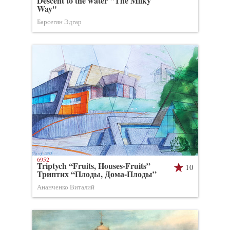
Descent to the water "The Milky
Way"
Барсегян Эдгар
6952
Triptych “Fruits, Houses-Fruits”
10
Триптих “Плоды, Дома-Плоды”
Ананченко Виталий