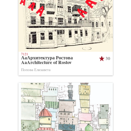
7121
АаАрхитектура Ростова
30
AaArchitecture of Rostov
Попова Елизавета