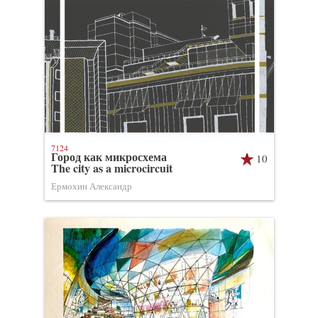
7124
Город как микросхема
10
The city as a microcircuit
Ермохин Александр