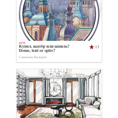
6958
Купол, шатёр или шпиль?
13
Dome, tent or spire?
Савинова Валерия