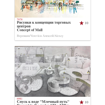
7078
Рисунки к концепции торговых
10
центров
Concept of Mall
Веревкин/Verevkin Алексей/Alexey
6981
Спуск к воде "Млечный путь"
10