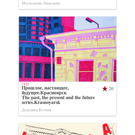
Москаленко Анжелика
7122
Прошлое, настоящее,
20
будущее.Красноярск
The past, the present and the future
series.Krasnoyarsk
Докалина Ксения