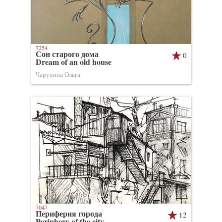
7254
Сон старого дома
0
Dream of an old house
Чарухина Ольга
7047
Периферия города
12
Periphery of the city