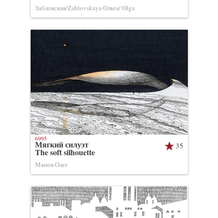
Забловская/Zablovskaya Ольга/ Olga
6995
Мягкий силуэт
35
The soft silhouette
Манов Олег