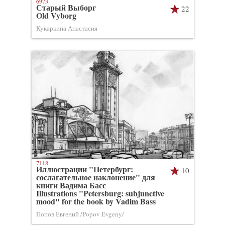
6973
Старый Выборг
22
Old Vyborg
Кукаркина Анастасия
7118
Иллюстрации "Петербург:
10
сослагательное наклонение" для
книги Вадима Басс
Illustrations "Petersburg: subjunctive
mood" for the book by Vadim Bass
Попов Евгений /Popov Evgeny/