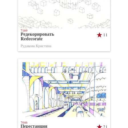
7169
Редекорировать
11
Redecorate
Рудакова Кристина
7046
Перестанция
21