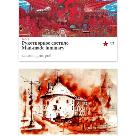
6991
Рукотворное светило
33
Man-made luminary
каланин дмитрий