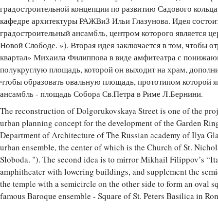
градостроительной концепции по развитию Садового кольца
кафедре архитектуры РАЖВиЗ Ильи Глазунова. Идея состоит 
градостроительный ансамбль, центром которого является це
Новой Слободе. »). Вторая идея заключается в том, чтобы о
квартал» Михаила Филиппова в виде амфитеатра с понижаю
полукруглую площадь, которой он выходит на храм, дополни
чтобы образовать овальную площадь, прототипом которой 
ансамбль - площадь Собора Св.Петра в Риме Л.Бернини.
The reconstruction of Dolgorukovskaya Street is one of the pro
urban planning concept for the development of the Garden Rin
Department of Architecture of The Russian аcademy of Ilya Glaz
urban ensemble, the center of which is the Church of St. Nich
Sloboda. "). The second idea is to mirror Mikhail Filippov’s “It
amphitheater with lowering buildings, and supplement the semic
the temple with a semicircle on the other side to form an oval s
famous Baroque ensemble - Square of St. Peters Basilica in Rom