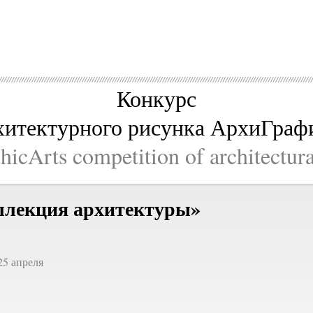
Конкурс
хитектурного рисунка АрхиГраф
icArts competition of architectur
ллекция архитектуры»
25 апреля