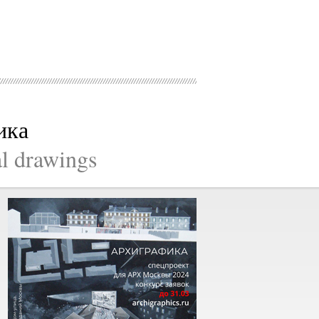
ика
al drawings