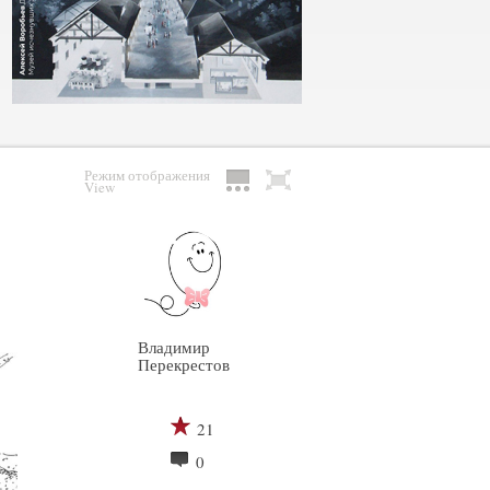
Режим отображения
View
Владимир
Перекрестов
21
0