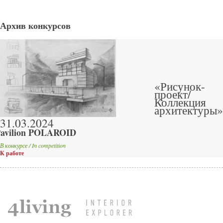
Архив конкурсов
«Рисунок-
проект/
Коллекция
архитектуры»
31.03.2024
avilion POLAROID
В конкурсе / In competition
К работе