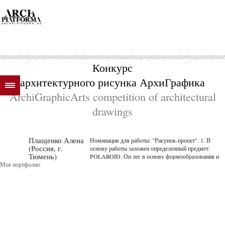
Конкурс
архитектурного рисунка АрхиГрафика
ArchiGraphicArts competition of architectural
drawings
Плащенко Алена
Номинация для работы: "Рисунок-проект". 1. В
(Россия, г.
основу работы заложен определенный предмет:
Тюмень)
POLAROID. Он лег в основу формообразования и
Мое портфолио
концепции павильона. Переносной фотоаппарат
можно брать с собой в путешествия, что дает
возможность запеч...
далее