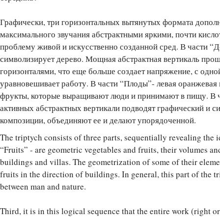
Графически, три горизонтальных вытянутых формата дополн
максимального звучания абстрактными яркими, почти кисло
проблему живой и искусственно созданной сред. В части “Д
символизирует дерево. Мощная абстрактная вертикаль про
горизонталями, что еще больше создает напряжение, с одно
уравновешивает работу. В части “Плоды”- левая оранжевая
фрукты, которые выращивают люди и принимают в пищу. В ч
активных абстрактных вертикали подводят графический и с
композиции, объединяют ее и делают упорядоченной.
The triptych consists of three parts, sequentially revealing the id
“Fruits” - are geometric vegetables and fruits, their volumes an
buildings and villas. The geometrization of some of their eleme
fruits in the direction of buildings. In general, this part of the t
between man and nature.
Third, it is in this logical sequence that the entire work (right 