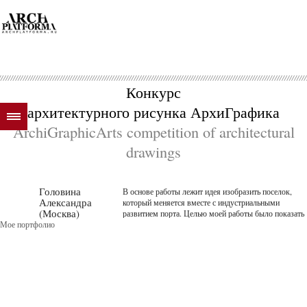
Конкурс
архитектурного рисунка АрхиГрафика
ArchiGraphicArts competition of architectural
drawings
Головина
В основе работы лежит идея изобразить поселок,
Александра
который меняется вместе с индустриальными
(Москва)
развитием порта. Целью моей работы было показать
Мое портфолио
возможность гармоничного объединения в
архитектурное пространство объектов разной формы
и назначения. Баланс дос...
далее