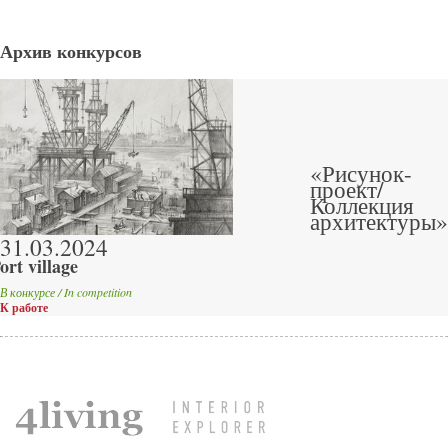
Архив конкурсов
«Рисунок-
проект/
Коллекция
архитектуры»
31.03.2024
ort village
В конкурсе / In competition
К работе