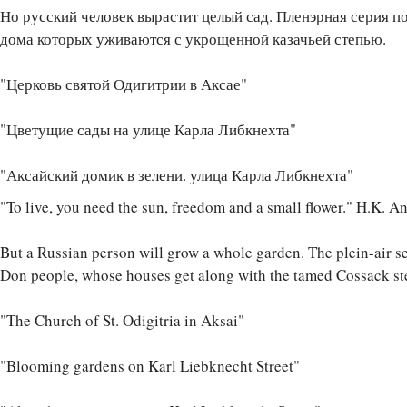
Но русский человек вырастит целый сад. Пленэрная серия 
дома которых уживаются с укрощенной казачьей степью.
"Церковь святой Одигитрии в Аксае"
"Цветущие сады на улице Карла Либкнехта"
"Аксайский домик в зелени. улица Карла Либкнехта"
"To live, you need the sun, freedom and a small flower." H.K. A
But a Russian person will grow a whole garden. The plein-air seri
Don people, whose houses get along with the tamed Cossack st
"The Church of St. Odigitria in Aksai"
"Blooming gardens on Karl Liebknecht Street"