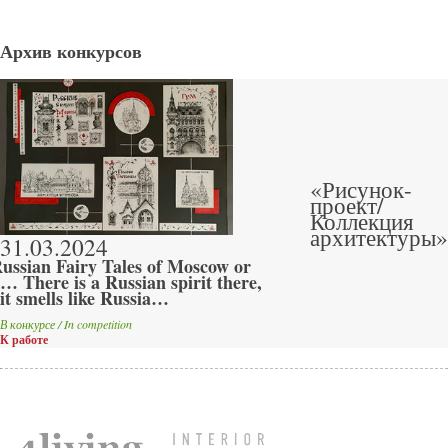
Архив конкурсов
«Рисунок-
проект/
Коллекция
архитектуры»
31.03.2024
ussian Fairy Tales of Moscow or
… There is a Russian spirit there,
it smells like Russia…
В конкурсе / In competition
К работе