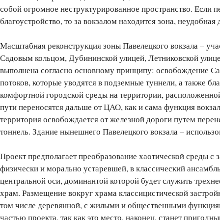
собой огромное неструктурированное пространство. Если пе
благоустройство, то за вокзалом находится зона, неудобная
Масштабная реконструкция зоны Павелецкого вокзала – учас
Садовым кольцом, Дубининской улицей, Летниковской улиц
выполнена согласно основному принципу: освобождение Са
потоков, которые уводятся в подземные туннели, а также бл
комфортной городской среды на территории, расположенно
пути переносятся дальше от ЦАО, как и сама функция вокзал
территория освобождается от железной дороги путем перене
тоннель. Здание нынешнего Павелецкого вокзала – использо
Проект предполагает преобразование хаотической среды с з
физически и морально устаревшей, в классический ансамбл
центральной оси, доминантой которой будет служить трех
храм. Размещение вокруг храма классицистической застрой
том числе деревянной, с жилыми и общественными функция
частью проекта, так как это место, наконец, станет пригодн