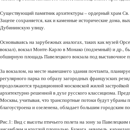
Существующий памятник архитектуры – ордерный храм Св. 
Зацепе сохраняется, как и каменные исторические дома, в
Дубининскую улицу.
Основываясь на зарубежных аналогах, таких как музей Орс
вокзал), вокзал Монте-Карло в Монако (подземный) и др., 
обширную площадь Павелецкого вокзала под выставочное п
За вокзалом, на месте нынешнего здания почтамта, планиру
регулярного парка по образу загородных французских рез
продолжаются традиционной московской жилой застройкой 
архитектурно решенной в духе русского классицизма. Предп
Москвы, учитывая, что транспортные потоки будут убраны п
благоустроена и озеленена, обладает большим городским п
Рис.1: Вид с высоты птичьего полета на зону за Павелецким
ансамблем и круглой площадью. Бумага, акварель, карандаш