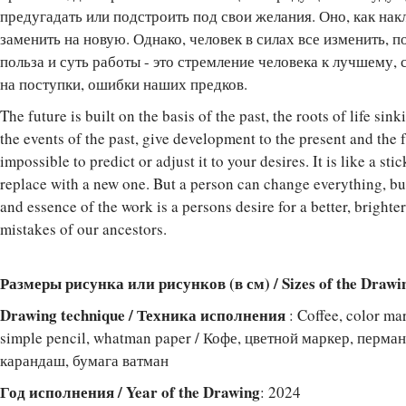
предугадать или подстроить под свои желания. Оно, как накл
заменить на новую. Однако, человек в силах все изменить, п
польза и суть работы - это стремление человека к лучшему,
на поступки, ошибки наших предков.
The future is built on the basis of the past, the roots of life si
the events of the past, give development to the present and the fut
impossible to predict or adjust it to your desires. It is like a st
replace with a new one. But a person can change everything, bu
and essence of the work is a persons desire for a better, brighte
mistakes of our ancestors.
Размеры рисунка или рисунков (в см) / Sizes of the Drawi
Drawing technique / Техника исполнения
: Coffee, color ma
simple pencil, whatman paper / Кофе, цветной маркер, перма
карандаш, бумага ватман
Год исполнения / Year of the Drawing
: 2024