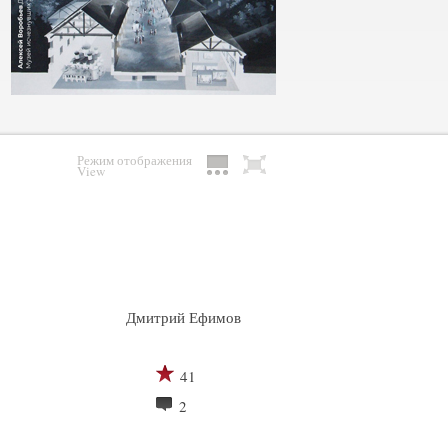
Режим отображения
View
Дмитрий Ефимов
41
2