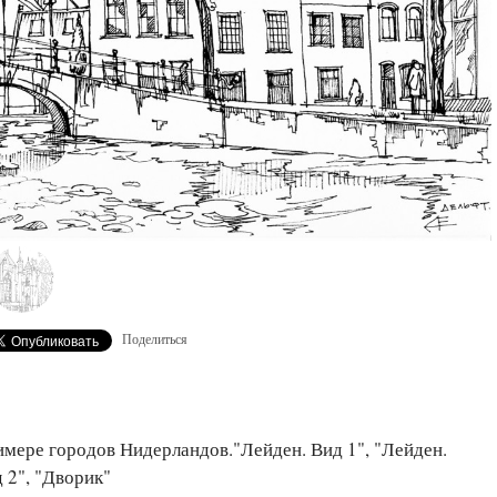
Поделиться
имере городов Нидерландов."Лейден. Вид 1", "Лейден.
д 2", "Дворик"