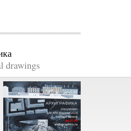
ика
al drawings