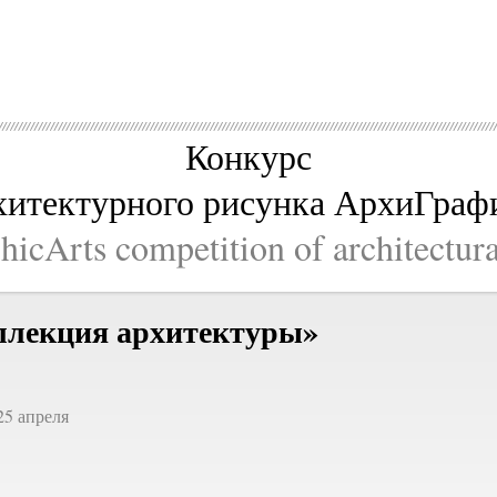
Конкурс
хитектурного рисунка АрхиГраф
icArts competition of architectur
ллекция архитектуры»
25 апреля