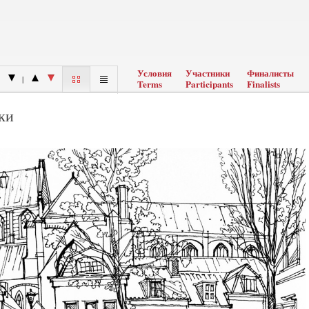
Условия
Участники
Финалисты
|
Terms
Participants
Finalists
ки