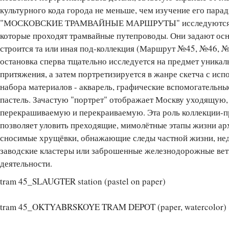
культурного кода города не меньше, чем изучение его парад
"МОСКОВСКИЕ ТРАМВАЙНЫЕ МАРШРУТЫ" исследуются те
которые проходят трамвайные путепроводы. Они задают ос
строится та или иная под-коллекция (Маршрут №45, №46, №1
остановка сперва тщательно исследуется на предмет уника
притяжения, а затем портретизируется в жанре скетча с ис
набора материалов - акварель, графические вспомогательны
пастель. Зачастую "портрет" отображает Москву уходящую,
перекрашиваемую и перекраиваемую. Эта роль коллекции-пр
позволяет уловить преходящие, мимолётные этапы жизни арх
сносимые хрущёвки, обнажающие следы частной жизни, не
заводские кластеры или заброшенные железнодорожные вет
деятельности.
tram 45_SLAUGTER station (pastel on paper)
tram 45_OKTYABRSKOYE TRAM DEPOT (paper, watercolor)