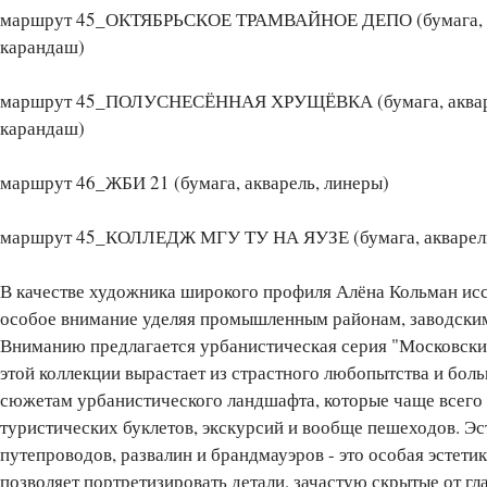
маршрут 45_ОКТЯБРЬСКОЕ ТРАМВАЙНОЕ ДЕПО (бумага, акв
карандаш)
маршрут 45_ПОЛУСНЕСЁННАЯ ХРУЩЁВКА (бумага, акварел
карандаш)
маршрут 46_ЖБИ 21 (бумага, акварель, линеры)
маршрут 45_КОЛЛЕДЖ МГУ ТУ НА ЯУЗЕ (бумага, акварель
В качестве художника широкого профиля Алёна Кольман исс
особое внимание уделяя промышленным районам, заводским
Вниманию предлагается урбанистическая серия "Московск
этой коллекции вырастает из страстного любопытства и бол
сюжетам урбанистического ландшафта, которые чаще всего 
туристических буклетов, экскурсий и вообще пешеходов. Эс
путепроводов, развалин и брандмауэров - это особая эстети
позволяет портретизировать детали, зачастую скрытые от гл