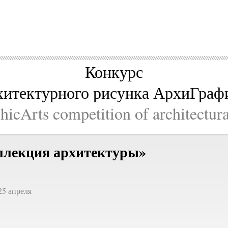
Конкурс
хитектурного рисунка АрхиГраф
icArts competition of architectur
ллекция архитектуры»
25 апреля