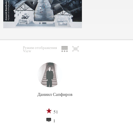
Режим отображения
View
Даниил Сапфиров
51
1