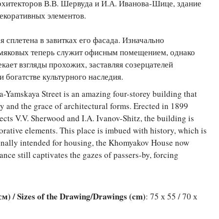
рхитекторов В.В. Шервуда и И.А. Иванова-Шице, здание
екоративных элементов.
я сплетена в завитках его фасада. Изначально
мяковых теперь служит офисным помещением, однако
кает взгляды прохожих, заставляя созерцателей
 богатстве культурного наследия.
Yamskaya Street is an amazing four-storey building that
y and the grace of architectural forms. Erected in 1899
tects V.V. Sherwood and I.A. Ivanov-Shitz, the building is
rative elements. This place is imbued with history, which is
iginally intended for housing, the Khomyakov House now
rance still captivates the gazes of passers-by, forcing
) / Sizes of the Drawing/Drawings (cm)
: 75 х 55 / 70 х