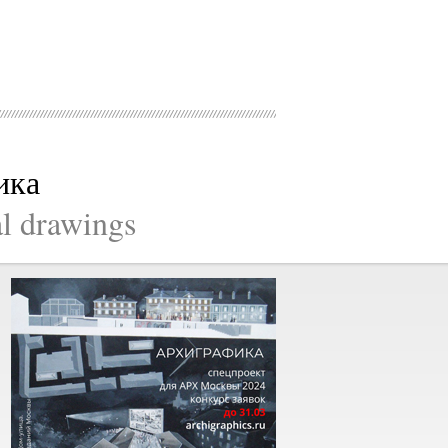
ика
al drawings