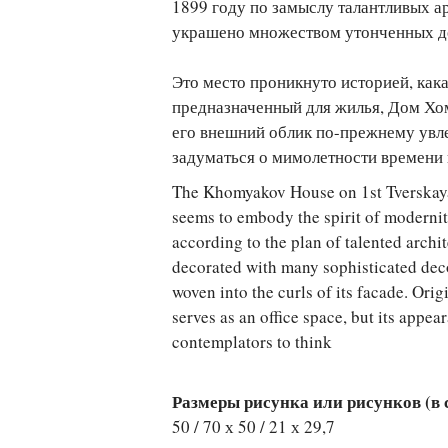
1899 году по замыслу талантливых а
украшено множеством утонченных д
Это место проникнуто историей, кака
предназначенный для жилья, Дом Хо
его внешний облик по-прежнему увле
задуматься о мимолетности времени и
The Khomyakov House on 1st Tverskaya-
seems to embody the spirit of modernit
according to the plan of talented archi
decorated with many sophisticated deco
woven into the curls of its facade. Or
serves as an office space, but its appea
contemplators to think
Размеры рисунка или рисунков (в см
50 / 70 х 50 / 21 х 29,7