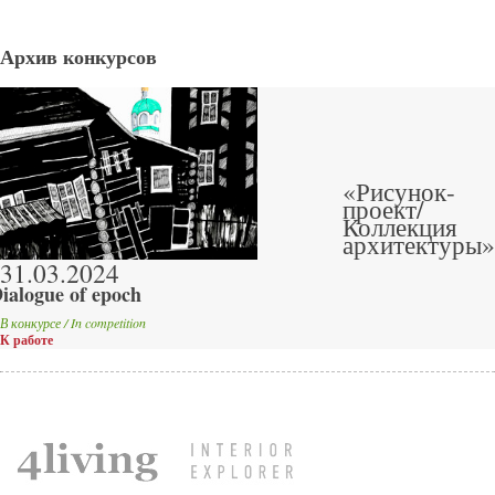
Архив конкурсов
«Рисунок-
проект/
Коллекция
архитектуры»
31.03.2024
ialogue of epoch
В конкурсе / In competition
К работе