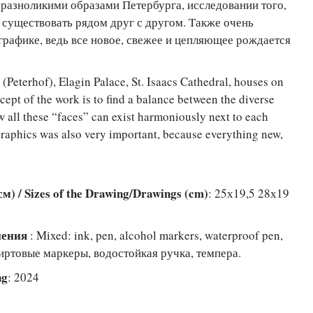
 разноликими образами Петербурга, исследовании того,
о существовать рядом друг с другом. Также очень
рафике, ведь все новое, свежее и цепляющее рождается
(Peterhof), Elagin Palace, St. Isaacs Cathedral, houses on
ept of the work is to find a balance between the diverse
w all these “faces” can exist harmoniously next to each
 graphics was also very important, because everything new,
) / Sizes of the Drawing/Drawings (cm)
: 25х19,5 28х19
лнения
: Mixed: ink, pen, alcohol markers, waterproof pen,
пиртовые маркеры, водостойкая ручка, темпера.
ng
: 2024