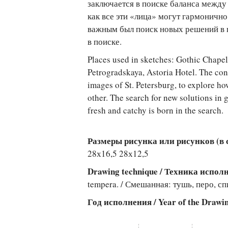
заключается в поиске баланса между
как все эти «лица» могут гармоничн
важным был поиск новых решений в г
в поиске.
Places used in sketches: Gothic Chapel 
Petrogradskaya, Astoria Hotel. The conc
images of St. Petersburg, to explore ho
other. The search for new solutions in
fresh and catchy is born in the search.
Размеры рисунка или рисунков (в см
28х16,5 28х12,5
Drawing technique / Техника испо
tempera. / Смешанная: тушь, перо, с
Год исполнения / Year of the Drawi