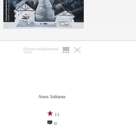
Режим отображения
View
Анна Зайцева
11
0