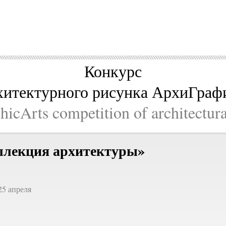
Конкурс
хитектурного рисунка АрхиГраф
icArts competition of architectur
ллекция архитектуры»
25 апреля