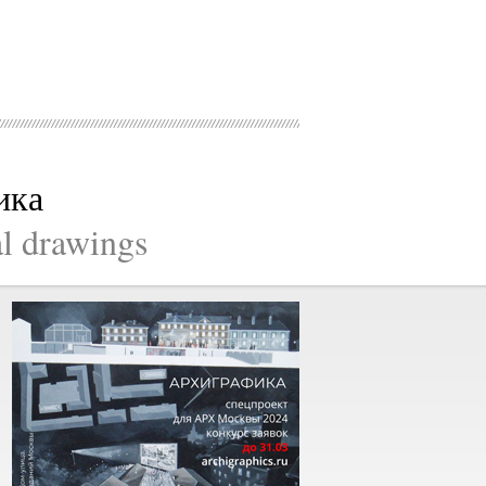
ика
al drawings