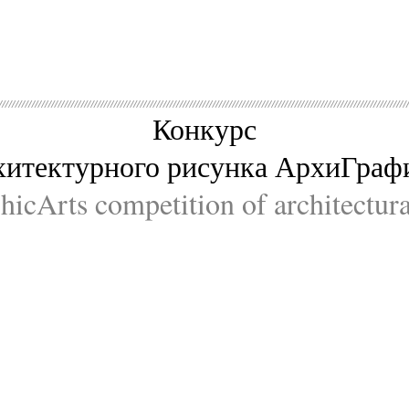
Конкурс
хитектурного рисунка АрхиГраф
icArts competition of architectur