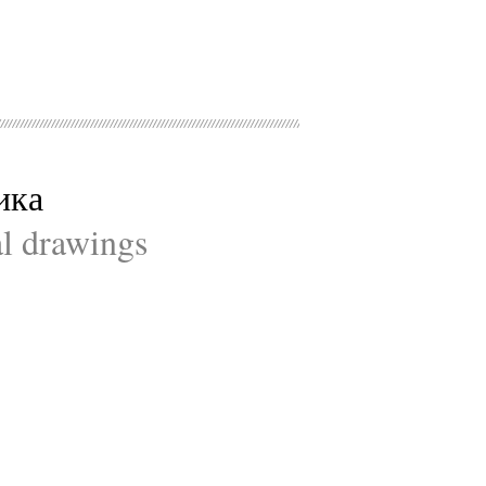
ика
al drawings