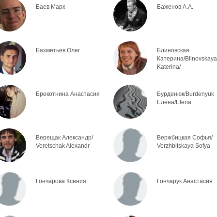
Баев Марк
Баженов А.А.
Бахметьев Олег
Блиновская
Катерина/Blinovskaya
Katerina/
Брекотнина Анастасия
Бурденюк/Burdenyuk
Елена/Elena
Верещак Александр/
Вержбицкая Софья/
Veretschak Alexandr
Verzhbitskaya Sofya
Гончарова Ксения
Гончарук Анастасия