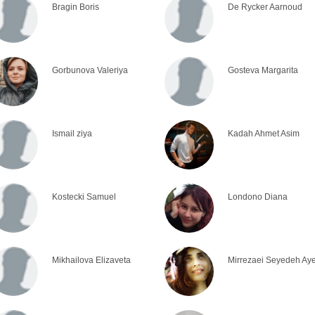
Bragin Boris
De Rycker Aarnoud
Gorbunova Valeriya
Gosteva Margarita
Ismail ziya
Kadah Ahmet Asim
Kostecki Samuel
Londono Diana
Mikhailova Elizaveta
Mirrezaei Seyedeh Ay