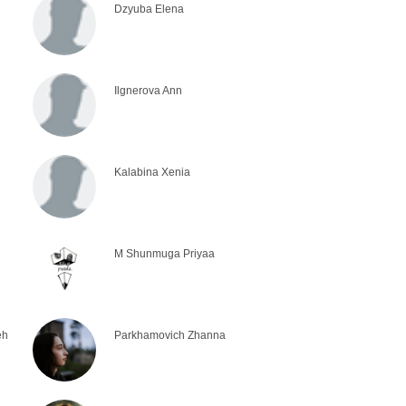
Dzyuba Elena
Ilgnerova Ann
Kalabina Xenia
M Shunmuga Priyaa
eh
Parkhamovich Zhanna