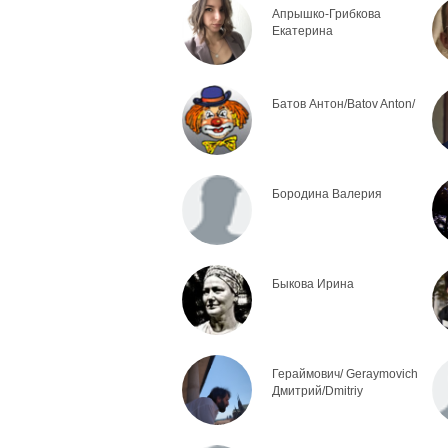
Апрышко-Грибкова
Екатерина
Батов Антон/Batov Anton/
Бородина Валерия
Быкова Ирина
Гераймович/ Geraymovich
Дмитрий/Dmitriy