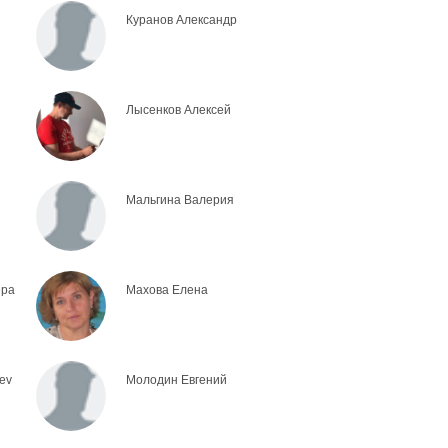
Куранов Александр
Лысенков Алексей
Мальгина Валерия
ера
Махова Елена
ev
Молодин Евгений