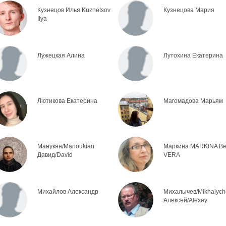
Кузнецов Илья Kuznetsov
Кузнецова Мария
Ilya
Лужецкая Алина
Лутохина Екатерина
Лютикова Екатерина
Магомадова Марьям
Манукян/Manoukian
Маркина MARKINA В
Давид/David
VERA
Михайлов Александр
Михалычев/Mikhalych
Алексей/Alexey