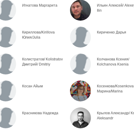
Игнатова Маргарита
Ильин Алексей/ Alexe
Ilin
Кириллова/Kirillova
Кириченко Дарья
Юлия/Julia
Колистратов/ Kolistratov
Колчанова Ксения/
Дмитрий/ Dmitriy
Kolchanova Ksenia
Косан Айым
Косенкова/Kosenkova
Марина/Marina
Красникова Надежда
Крылов Александр/ Kr
Aleksandr