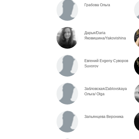
Грабова Ольга
Дарья/Daria
Яковишина/Yakovishina
Евгений Evgeny Суворов
Suvorov
Забловская/Zablovskaya
Ольга/ Olga
Запьянцева Вероника