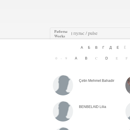
Работы
|
Works
А
Б
В
Г
Д
Е
0-9
C
E
A
B
D
Çetin Mehmet Bahadir
BENBELAID Lilia