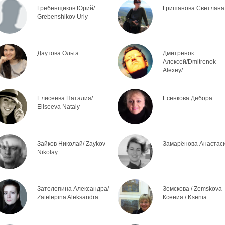
Гребенщиков Юрий/
Гришанова Светлана
Grebenshikov Uriy
Даутова Ольга
Дмитренок
Алексей/Dmitrenok
Alexey/
Елисеева Наталия/
Есенкова Дебора
Eliseeva Nataly
Зайков Николай/ Zaykov
Замарёнова Анастас
Nikolay
Зателепина Александра/
Земскова / Zemskova
Zatelepina Aleksandra
Ксения / Ksenia