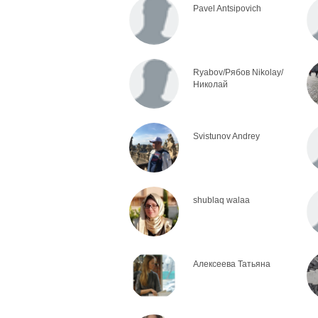
Pavel Antsipovich
Ryabov/Рябов Nikolay/
Николай
Svistunov Andrey
shublaq walaa
Алексеева Татьяна