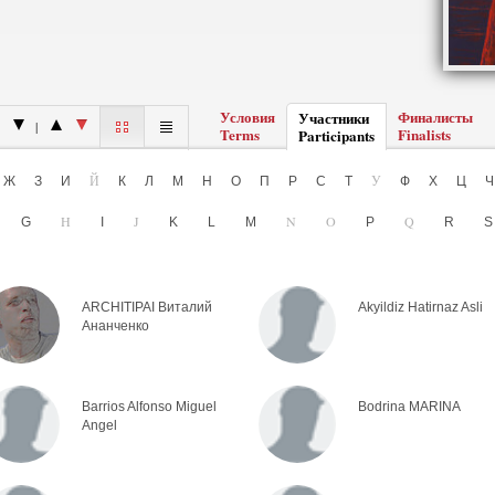
Условия
Финалисты
Участники
|
Terms
Finalists
Participants
Ё
Й
У
Ж
З
И
К
Л
М
Н
О
П
Р
С
Т
Ф
Х
Ц
F
H
J
N
O
Q
G
I
K
L
M
P
R
ARCHITIPAI Виталий
Akyildiz Hatirnaz Asli
Ананченко
Barrios Alfonso Miguel
Bodrina MARINA
Angel