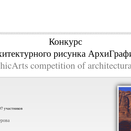
Конкурс
хитектурного рисунка АрхиГраф
icArts competition of architectur
07 участников
ерова