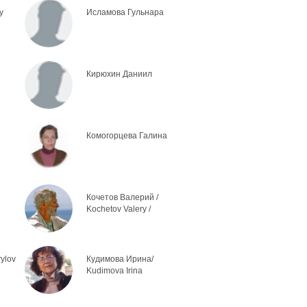
y
Исламова Гульнара
Кирюхин Даниил
Комогорцева Галина
Кочетов Валерий /
Kochetov Valery /
ylov
Кудимова Ирина/
Kudimova Irina