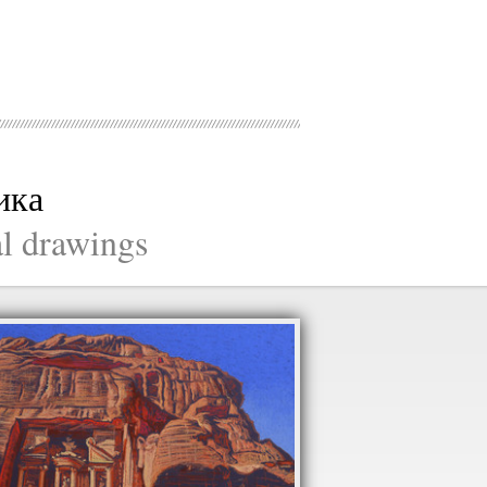
ика
al drawings