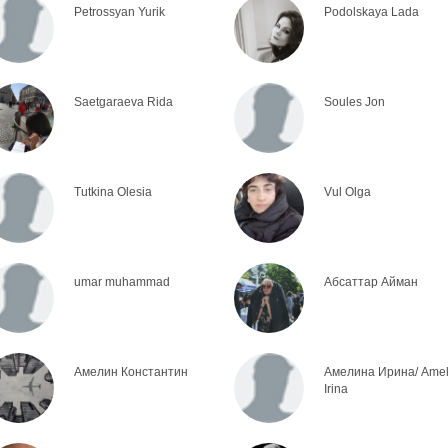
Petrossyan Yurik
Podolskaya Lada
Saetgaraeva Rida
Soules Jon
Tutkina Olesia
Vul Olga
umar muhammad
Абсаттар Айман
Амелин Константин
Амелина Ирина/ Amel
Irina