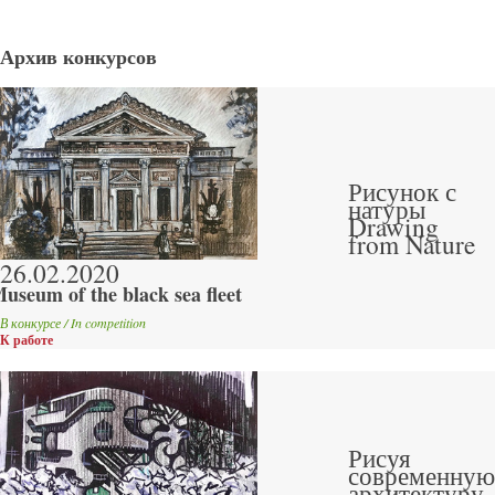
Архив конкурсов
Рисунок с
натуры
Drawing
from Nature
26.02.2020
useum of the black sea fleet
В конкурсе / In competition
К работе
Рисуя
современную
архитектуру