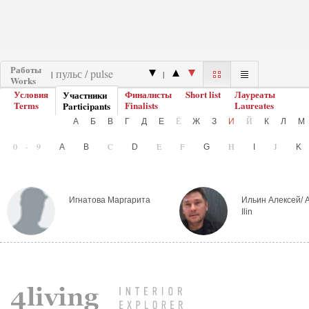
Работы
|
|
Works
Условия
Финалисты
Short list
Лауреаты
Участники
Terms
Finalists
Laureates
Participants
Ё
Й
А
Б
В
Г
Д
Е
Ж
З
И
К
Л
0-9
C
E
F
H
J
A
B
D
G
I
Игнатова Маргарита
Ильин Алексей/ 
Ilin