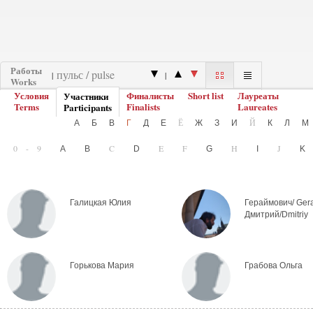
Работы
|
|
Works
Условия
Финалисты
Short list
Лауреаты
Участники
Terms
Finalists
Laureates
Participants
Ё
Й
А
Б
В
Г
Д
Е
Ж
З
И
К
Л
0-9
C
E
F
H
J
A
B
D
G
I
Галицкая Юлия
Гераймович/ Ger
Дмитрий/Dmitriy
Горькова Мария
Грабова Ольга