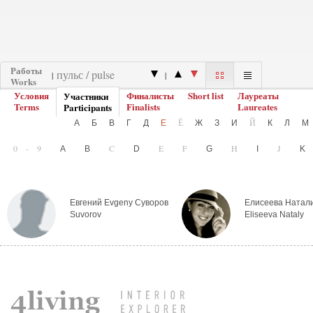
Работы
|
|
Works
Условия
Финалисты
Short list
Лауреаты
Участники
Terms
Finalists
Laureates
Participants
Ё
Й
А
Б
В
Г
Д
Е
Ж
З
И
К
Л
0-9
C
E
F
H
J
A
B
D
G
I
Евгений Evgeny Суворов
Елисеева Натали
Suvorov
Eliseeva Nataly