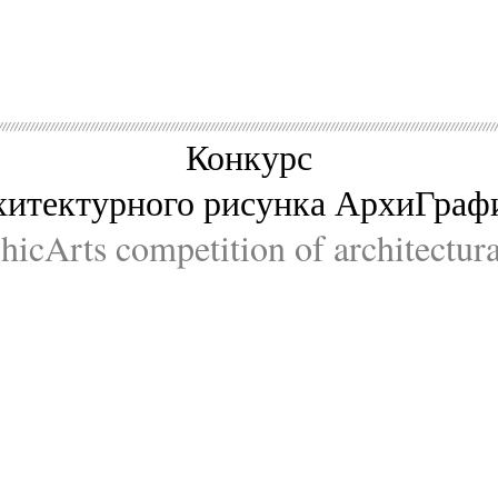
Конкурс
хитектурного рисунка АрхиГраф
icArts competition of architectur