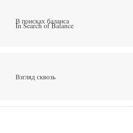
В поисках баланса
In Search of Balance
Взгляд сквозь