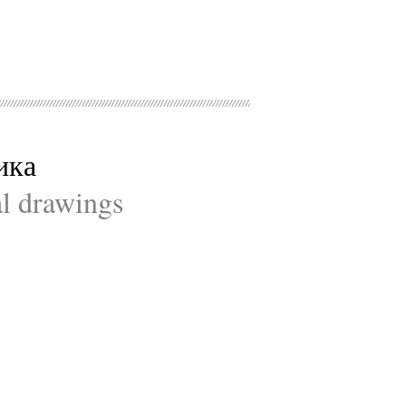
ика
al drawings