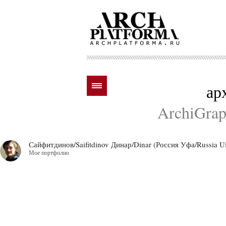
ар
ArchiGraph
Сайфитдинов/Saifitdinov Динар/Dinar (Россия Уфа/Russia U
Мое портфолио