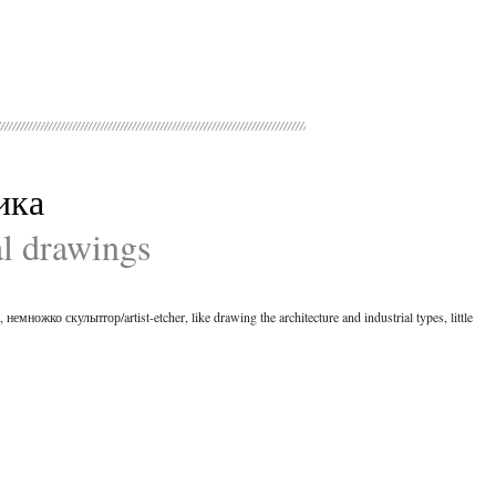
ика
al drawings
ко скульптор/artist-etcher, like drawing the architecture and industrial types, little