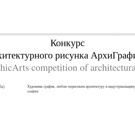
Конкурс
хитектурного рисунка АрхиГраф
icArts competition of architectur
fa)
Художник-график, люблю порисовать архитектуру и индустриальщину, немнож
sculptor