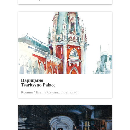
Царицыно
Tsaritsyno Palace
Ксения / Ksenia Селянко / Selianko