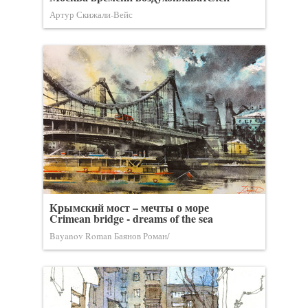
Артур Скижали-Вейс
Крымский мост – мечты о море
Crimean bridge - dreams of the sea
Bayanov Roman Баянов Роман/