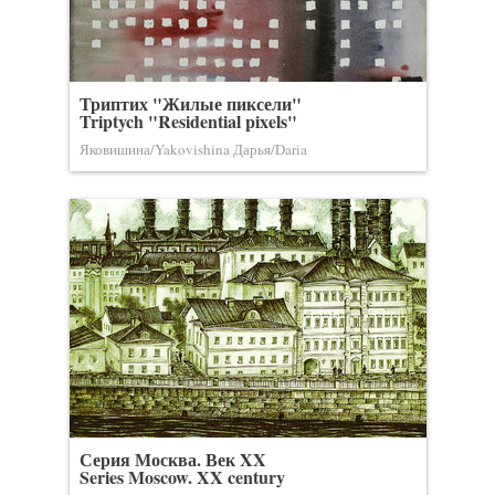
Триптих "Жилые пиксели"
Triptych "Residential pixels"
Яковишина/Yakovishina Дарья/Daria
Серия Москва. Век XX
Series Moscow. XX century