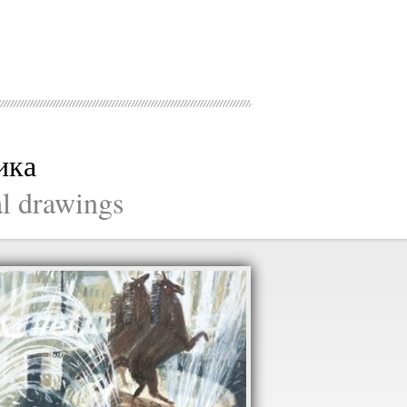
ика
al drawings