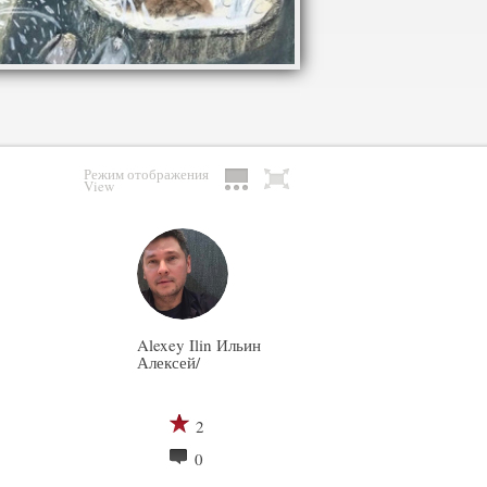
Режим отображения
View
Alexey Ilin Ильин
Алексей/
2
0