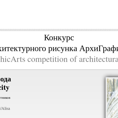
Конкурс
хитектурного рисунка АрхиГраф
icArts competition of architectur
ода
ity
стников
Alisa