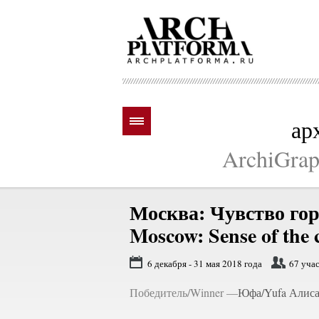
ар
ArchiGraph
Москва: Чувство гор
Moscow: Sense of the c
6 декабря - 31 мая 2018 года
67 уча
Победитель/Winner —
Юфа/Yufa Алиса/