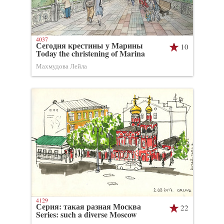
4037
Сегодня крестины у Марины
10
Today the christening of Marina
Махмудова Лейла
4129
Серия: такая разная Москва
22
Series: such a diverse Moscow