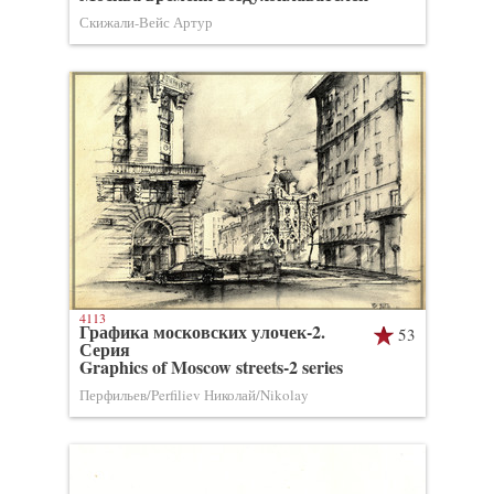
Скижали-Вейс Артур
4113
Графика московских улочек-2.
53
Серия
Graphics of Moscow streets-2 series
Перфильев/Perfiliev Николай/Nikolay