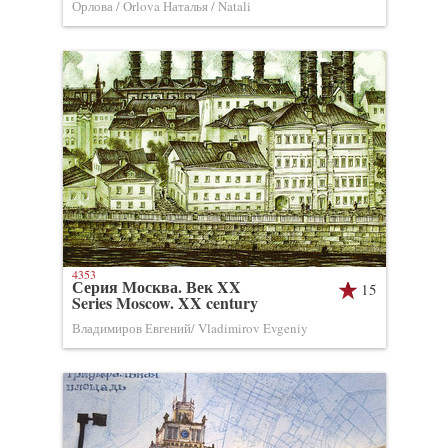
Орлова / Orlova Наталья / Natali
4353
Серия Москва. Век XX
15
Series Moscow. XX century
Владимиров Евгений/ Vladimirov Evgeniy