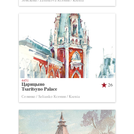
Земскова / Zemskova Ксения / Ksenia
4451
Царицыно
26
Tsaritsyno Palace
Селянко / Selianko Ксения / Ksenia