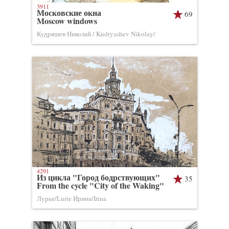
3911
Московские окна
69
Moscow windows
Кудряшев Николай / Kudryashev Nikolay/
4291
Из цикла "Город бодрствующих"
35
From the cycle "City of the Waking"
Лурье/Lurie Ирина/Irina