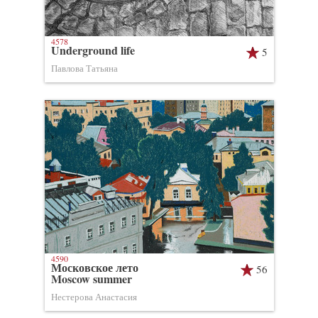
4578
Underground life
5
Павлова Татьяна
4590
Московское лето
56
Moscow summer
Нестерова Анастасия