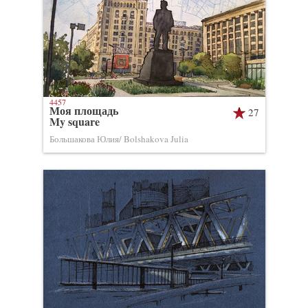
4457
Моя площадь
27
My square
Большакова Юлия/ Bolshakova Julia