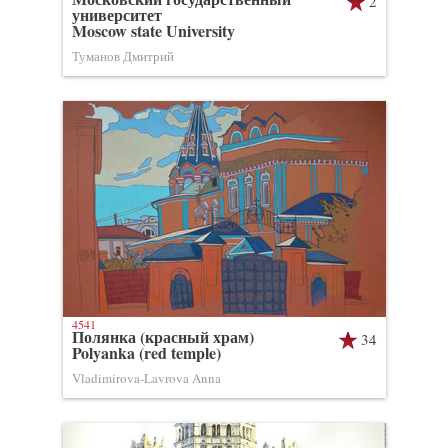
2
университет
Moscow state University
Туманов Дмитрий
4541
Полянка (красный храм)
34
Polyanka (red temple)
Vladimirova-Lavrova Anna