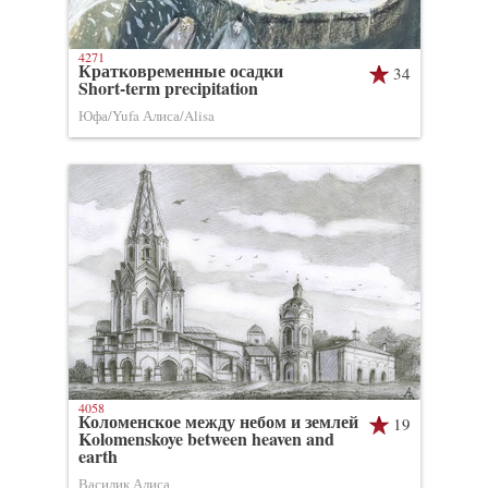
4271
Кратковременные осадки
34
Short-term precipitation
Юфа/Yufa Алиса/Alisa
4058
Коломенское между небом и землей
19
Kolomenskoye between heaven and
earth
Василик Алиса