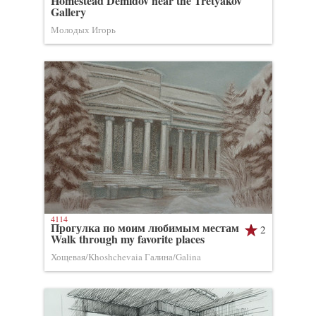
Homestead Demidov near the Tretyakov
Gallery
Молодых Игорь
4114
Прогулка по моим любимым местам
2
Walk through my favorite places
Хощевая/Khoshchevaia Галина/Galina