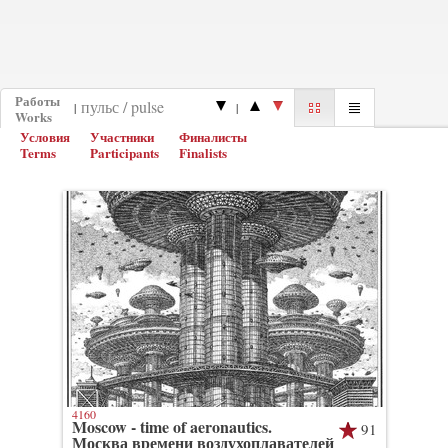
Работы
|
|
Works
Условия
Участники
Финалисты
Terms
Participants
Finalists
4160
Moscow - time of aeronautics.
91
Москва времени воздухоплавателей