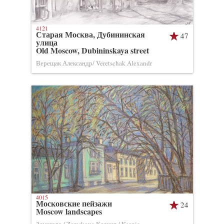
4121
Старая Москва, Дубининская
47
улица
Old Moscow, Dubininskaya street
Верещак Александр/ Veretschak Alexandr
4015
Московские пейзажи
24
Moscow landscapes