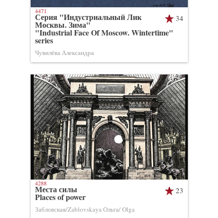
4471
Серия "Индустриальный Лик
34
Москвы. Зима"
"Industrial Face Of Moscow. Wintertime"
series
Чувилёва Александра
4288
Места силы
23
Places of power
Забловская/Zablovskaya Ольга/ Olga