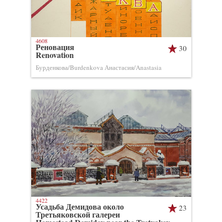
4608
Реновация
30
Renovation
Бурденкова/Burdenkova Анастасия/Anastasia
4422
Усадьба Демидова около
23
Третьяковской галереи