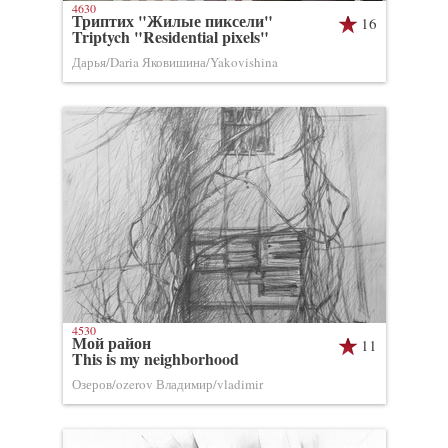
4630
Триптих "Жилые пиксели"
16
Triptych "Residential pixels"
Дарья/Daria Яковишина/Yakovishina
4530
Мой район
11
This is my neighborhood
Озеров/ozerov Владимир/vladimir