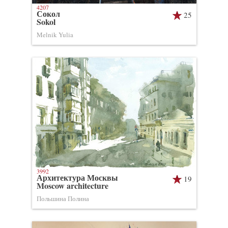
4207
Сокол
25
Sokol
Melnik Yulia
3992
Архитектура Москвы
19
Moscow architecture
Польшина Полина