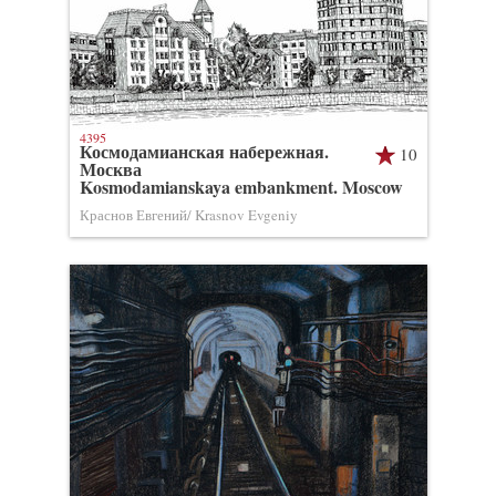
4395
Космодамианская набережная.
10
Москва
Kosmodamianskaya embankment. Moscow
Краснов Евгений/ Krasnov Evgeniy