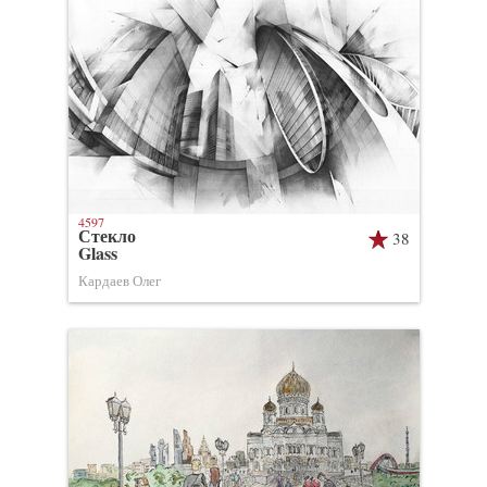
4597
Стекло
38
Glass
Кардаев Олег