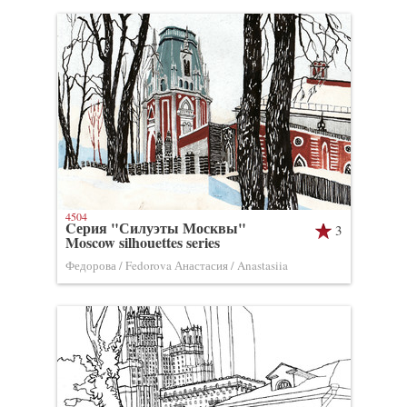
4504
Cерия "Силуэты Москвы"
3
Moscow silhouettes series
Федорова / Fedorova Анастасия / Anastasiia