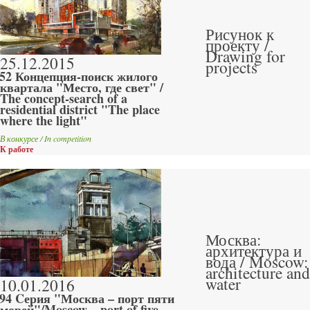
Рисунок к
проекту /
Drawing for
25.12.2015
projects
52 Концепция-поиск жилого
квартала "Место, где свет" /
The concept-search of a
residential district "The place
where the light"
В конкурсе / In competition
К работе
Москва:
архитектура и
вода / Moscow:
architecture and
water
10.01.2016
94 Cерия "Москва – порт пяти
морей"/Moscow – port of five