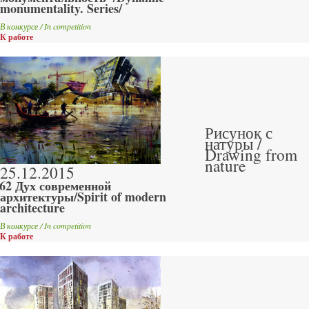
monumentality. Series/
В конкурсе / In competition
К работе
Рисунок с
натуры /
Drawing from
nature
25.12.2015
62 Дух современной
архитектуры/Spirit of modern
architecture
В конкурсе / In competition
К работе