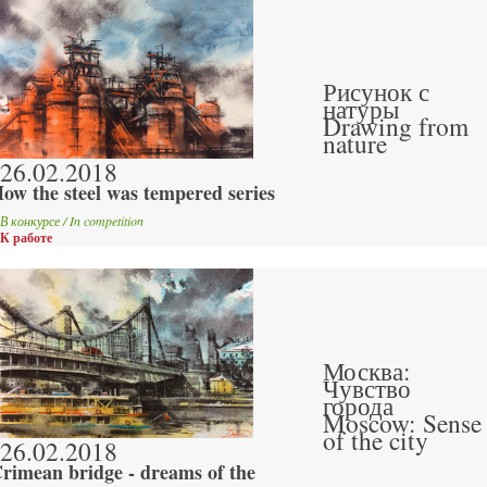
Рисунок с
натуры
Drawing from
nature
26.02.2018
ow the steel was tempered series
В конкурсе / In competition
К работе
Москва:
Чувство
города
Moscow: Sense
of the city
26.02.2018
rimean bridge - dreams of the