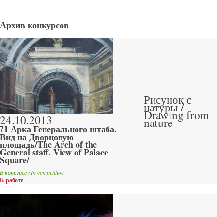
Архив конкурсов
Рисунок с
натуры /
Drawing from
24.10.2013
nature
71 Арка Генерального штаба.
Вид на Дворцовую
площадь/The Arch of the
General staff. View of Palace
Square/
В конкурсе / In competition
К работе