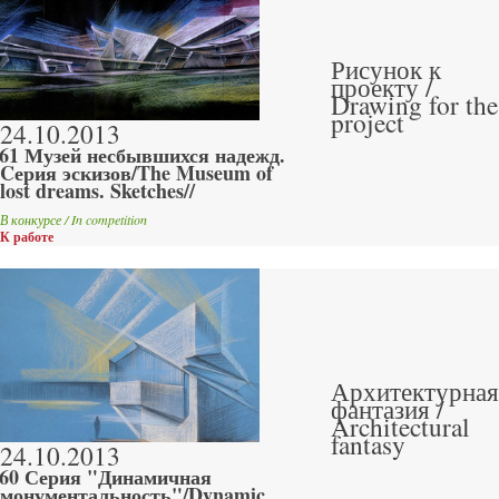
Рисунок к
проекту /
Drawing for the
project
24.10.2013
61 Музей несбывшихся надежд.
Cерия эскизов/The Museum of
lost dreams. Sketches//
В конкурсе / In competition
К работе
Архитектурная
фантазия /
Architectural
fantasy
24.10.2013
60 Серия "Динамичная
монументальность"/Dynamic