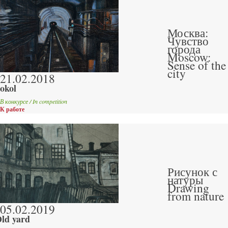
Москва:
Чувство
города
Moscow:
Sense of the
city
21.02.2018
okol
В конкурсе / In competition
К работе
Рисунок с
натуры
Drawing
from nature
05.02.2019
ld yard