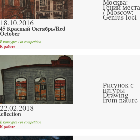
Москва:
Гений места
/ Moscow:
Genius loci
18.10.2016
45 Красный Октябрь/Red
October
В конкурсе / In competition
К работе
Рисунок с
натуры
Drawing
from nature
22.02.2018
eflection
В конкурсе / In competition
К работе