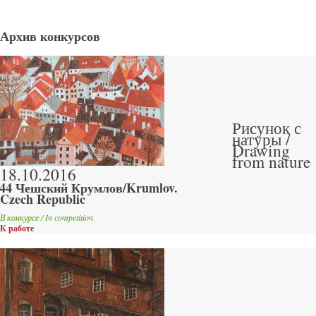
Архив конкурсов
Рисунок с
натуры /
Drawing
from nature
18.10.2016
44 Чешский Крумлов/Krumlov.
Czech Republic
В конкурсе / In competition
К работе