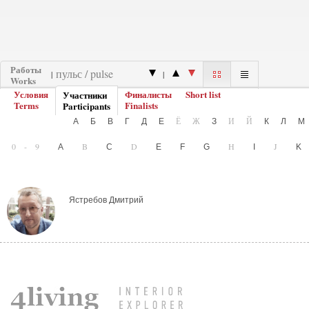
Работы
|
|
Works
Условия
Финалисты
Short list
Участники
Terms
Finalists
Participants
Ё
Ж
И
Й
А
Б
В
Г
Д
Е
З
К
Л
0-9
B
D
H
J
A
C
E
F
G
I
Ястребов Дмитрий