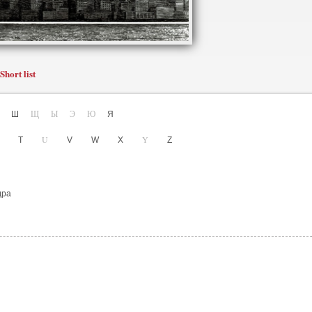
Short list
Щ
Ы
Э
Ю
Ч
Ш
Я
U
Y
S
T
V
W
X
Z
дра