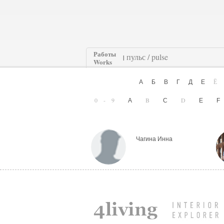
Работы
|
Works
А
Б
В
Г
Д
Е
0-9
B
D
A
C
E
Чагина Инна