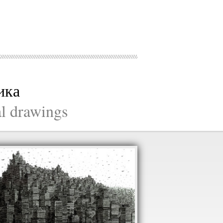
ика
al drawings