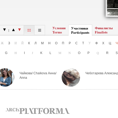
Условия
Финалисты
Участники
|
Terms
Finalists
Participants
Ё
Ж
И
Й
У
З
К
Л
М
Н
О
П
Р
С
Т
Ф
Х
Ц
H
J
M
N
Q
F
G
I
K
L
O
P
R
Чайкова/ Chaikova Анна/
Чеботарева Алексан
Anna