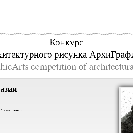
Конкурс
хитектурного рисунка АрхиГраф
icArts competition of architectur
азия
7 участников