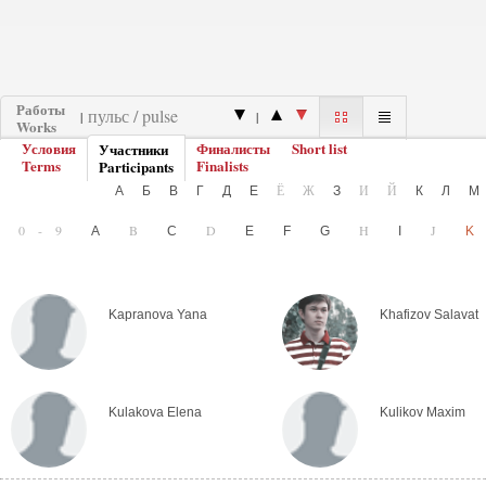
Работы
|
|
Works
Условия
Финалисты
Short list
Участники
Terms
Finalists
Participants
Ё
Ж
И
Й
А
Б
В
Г
Д
Е
З
К
Л
0-9
B
D
H
J
A
C
E
F
G
I
Kapranova Yana
Khafizov Salavat
Kulakova Elena
Kulikov Maxim