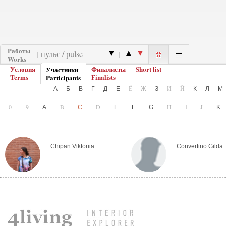
Работы
|
|
Works
Условия
Финалисты
Short list
Участники
Terms
Finalists
Participants
Ё
Ж
И
Й
А
Б
В
Г
Д
Е
З
К
Л
0-9
B
D
H
J
A
C
E
F
G
I
Chipan Viktoriia
Convertino Gilda