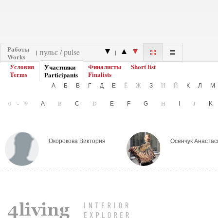
Работы
|
|
Works
Условия
Финалисты
Short list
Участники
Terms
Finalists
Participants
Ё
Ж
И
Й
А
Б
В
Г
Д
Е
З
К
Л
0-9
B
D
H
J
A
C
E
F
G
I
Окорокова Виктория
Осенчук Анастас