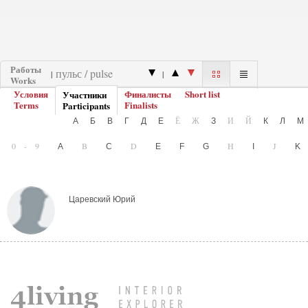
Работы
|
|
Works
Условия
Финалисты
Short list
Участники
Terms
Finalists
Participants
Ё
Ж
И
Й
А
Б
В
Г
Д
Е
З
К
Л
0-9
B
D
H
J
A
C
E
F
G
I
Царевский Юрий