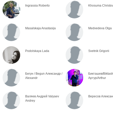
Ingrassia Roberto
Khosuma Christov
Masalskaja Anastasija
Medvedeva Olga
Podolskaya Lada
Svetnik Grigorii
Бегун / Begun Александр /
Бикташев/Biktas
Alexandr
Артур/Arthur
Валяев Андрей Valyaev
Вересов Алекса
Andrey