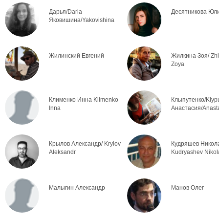
Дарья/Daria
Десятникова Юл
Яковишина/Yakovishina
Жилинский Евгений
Жилкина Зоя/ Zhi
Zoya
Клименко Инна Klimenko
Клыпутенко/Klyp
Inna
Анастасия/Anast
Крылов Александр/ Krylov
Кудряшев Никола
Aleksandr
Kudryashev Nikol
Малыгин Александр
Манов Олег