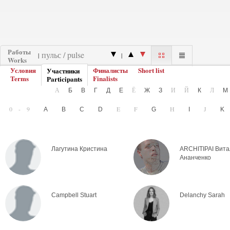
Работы
|
|
Works
Условия
Финалисты
Short list
Участники
Terms
Finalists
Participants
А
Ё
И
Й
Л
Б
В
Г
Д
Е
Ж
З
К
0-9
E
F
H
J
A
B
C
D
G
I
Лагутина Кристина
ARCHITIPAI Вит
Ананченко
Campbell Stuart
Delanchy Sarah