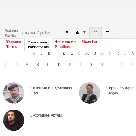
Работы
|
|
Works
Условия
Финалисты
Short list
Участники
Terms
Finalists
Participants
А
Ё
И
Й
Л
Б
В
Г
Д
Е
Ж
З
К
0-9
E
F
H
J
A
B
C
D
G
I
Савинкин Влад/Savinkin
Саргин / Sargin С
Vlad
Sergey
Сухоплюев Артем