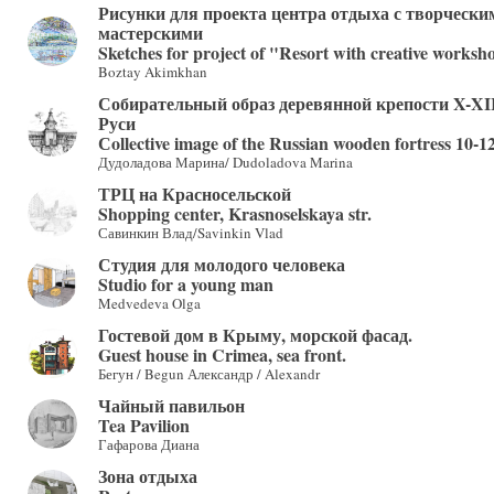
Рисунки для проекта центра отдыха с творчески
мастерскими
Sketches for project of "Resort with creative worksh
Boztay Akimkhan
Собирательный образ деревянной крепости X-XII
Руси
Сollective image of the Russian wooden fortress 10-12
Дудоладова Марина/ Dudoladova Marina
ТРЦ на Красносельской
Shopping center, Krasnoselskaya str.
Савинкин Влад/Savinkin Vlad
Студия для молодого человека
Studio for a young man
Medvedeva Olga
Гостевой дом в Крыму, морской фасад.
Guest house in Crimea, sea front.
Бегун / Begun Александр / Alexandr
Чайный павильон
Tea Pavilion
Гафарова Диана
Зона отдыха