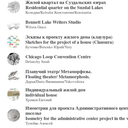
Жилой квартал на Суздальских озерах
Residential quarter on the Suzdal Lakes
Колодин/Kolodin Константин/Коnstantin
Bennett Lake Writers Studio
Wilson Grace
Эскизы к проекту жилого дома (клаузура)
Sketches for the project of a house (Clausura)
Бутенко/Butenko Юрий/Yury
Chicago Loop Convention Centre
Delanchy Sarah
Плавучий театр/ Метаморфозы.
Floating theater/ Metamorphosis.
Дарья/Daria Яковишина/Yakovishina
Индивидуальный жилой дом
individual house
Храмов Евгений
Изометрия для проекта Административного цент
поселке
Isometry for the administrative center project in the v
Тупейко Алексей