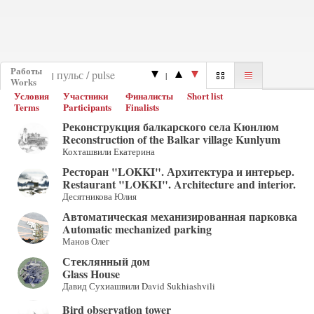
Работы
|
|
Works
Условия
Участники
Финалисты
Short list
Terms
Participants
Finalists
Реконструкция балкарского села Кюнлюм
Reconstruction of the Balkar village Kunlyum
Кохташвили Екатерина
Ресторан "LOKKI". Архитектура и интерьер.
Restaurant "LOKKI". Architecture and interior.
Десятникова Юлия
Автоматическая механизированная парковка
Automatic mechanized parking
Манов Олег
Стеклянный дом
Glass House
Давид Сухиашвили David Sukhiashvili
Bird observation tower