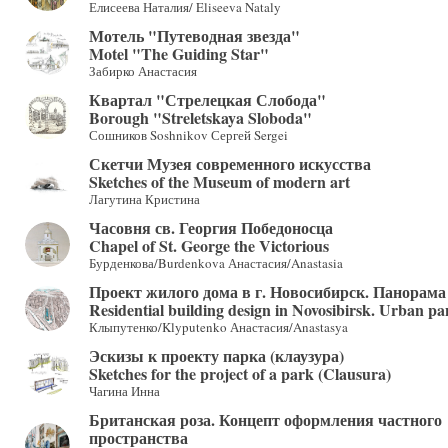
Елисеева Наталия/ Eliseeva Nataly
Мотель "Путеводная звезда"
Motel "The Guiding Star"
Забирко Анастасия
Квартал "Стрелецкая Слобода"
Borough "Streletskaya Sloboda"
Сошников Soshnikov Сергей Sergei
Скетчи Музея современного искусства
Sketches of the Museum of modern art
Лагутина Кристина
Часовня св. Георгия Победоносца
Chapel of St. George the Victorious
Бурденкова/Burdenkova Анастасия/Anastasia
Проект жилого дома в г. Новосибирск. Панорама
Residential building design in Novosibirsk. Urban 
Клыпутенко/Klyputenko Анастасия/Anastasya
Эскизы к проекту парка (клаузура)
Sketches for the project of a park (Clausura)
Чагина Инна
Британская роза. Концепт оформления частного
пространства