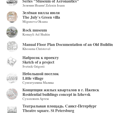
Series "Museum of Aeronautics"
Зеленин Иоанн/ Zelenin Ioann
Зелёная вилла июля
The July`s Green villa
Migunova Oksana
Rock museum
Komayli Asl Shahin
Manual Floor Plan Documentation of an Old Buildin
Khosuma Christovel
Набросок к проекту
Sketch of a project
Svetnik Grigorii
Небольшой поселок
Little village
Сунгатуллина Малика
Концепция жилых кварталов в г. Ижевск
Residential buildings concept in Izhevsk
Сухоплюев Артем
Театральная площадь. Cанкт-Петербург
Theatre square. St Petersburg