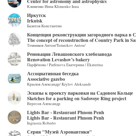
Center for astronomy and astrophysics
Клименко Инна Klimenko Inna
Иркутск
Irkutsk
Базитов Константин
Концепция реконструкции загородного парка в 
The concept of reconstruction of Country Park in S
Темников Антон/Temnikov Anton/
Реновация Левашовского хлебозавода
Renovation Levashov’s bakery
Парфёнова / Parfenova Екатерина / Ekaterina
Ассоциативная беседка
Associative gazebo
Крылов Александр/ Krylov Aleksandr
Эскизы к проекту парковки на Садовом Кольце
Sketches for a parking on Sadovoye Ring project
Вересов Александр
Lights Bar - Restaurant Phnom Penh
Lights Bar - Restaurant Phnom Penh
Ingrassia Roberto
Серия "Музей Аэронавтики"