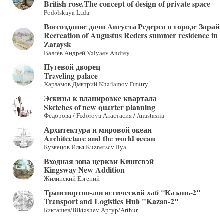
British rose.The concept of design of private space
Podolskaya Lada
Воссоздание дачи Августа Редерса в городе Зарай
Recreation of Augustus Reders summer residence in t
Zaraysk
Валяев Андрей Valyaev Andrey
Путевой дворец
Traveling palace
Харламов Дмитрий Kharlamov Dmitry
Эскизы к планировке квартала
Sketches of new quarter planning
Федорова / Fedorova Анастасия / Anastasiia
Архитектура и мировой океан
Architecture and the world ocean
Кузнецов Илья Kuznetsov Ilya
Входная зона церкви Кингсвэй
Kingsway New Addition
Жилинский Евгений
Транспортно-логистический хаб "Казань-2"
Transport and Logistics Hub "Kazan-2"
Бикташев/Biktashev Артур/Arthur