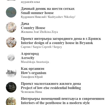
журавлёв илья
Дачный домик на шести сотках
Small summer house
Кудряшев Николай / Kudryashev Nikolay/
Дача
Country House
Жилкина Зоя/ Zhilkina Zoya
Проект интерьера загородного дома в г.Брянск
Interior design of a country house in Bryansk
Саргин / Sargin Сергей / Sergey
Aэрогород
Aerocity
Masalskaja Anastasija
Как организм
How's organism
Тимофеев Юрий
Проект малоэтажного жилого дома
Project of low-rise residential building
Челнокова Нина
Интерьеры помещений пентхауса в современном
Interiors of the penthouse in a modern style