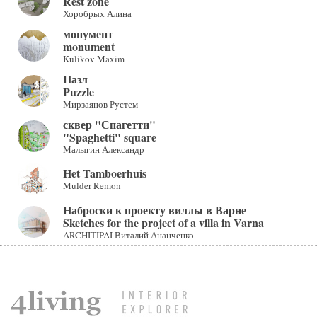
Rest zone
Хоробрых Алина
монумент
monument
Kulikov Maxim
Пазл
Puzzle
Мирзаянов Рустем
сквер "Спагетти"
"Spaghetti" square
Малыгин Александр
Het Tamboerhuis
Mulder Remon
Наброски к проекту виллы в Варне
Sketches for the project of a villa in Varna
ARCHITIPAI Виталий Ананченко