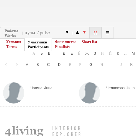
Работы
|
|
Works
Условия
Финалисты
Short list
Участники
Terms
Finalists
Participants
А
Ё
И
Й
Л
Б
В
Г
Д
Е
Ж
З
К
0-9
E
F
H
J
A
B
C
D
G
I
Чагина Инна
Челнокова Нина