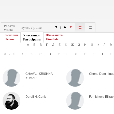
Работы
|
|
Works
Условия
Финалисты
Участники
Terms
Finalists
Participants
Ё
Й
А
Б
В
Г
Д
Е
Ж
З
И
К
Л
0-9
A
B
E
G
H
I
C
D
F
J
CHAVALI KRISHNA
Cheng Dominiqu
KUMAR
Dereli H. Cenk
Fomicheva Elizav