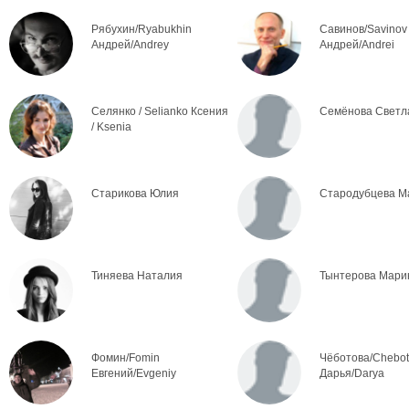
Рябухин/Ryabukhin
Савинов/Savinov
Андрей/Andrey
Андрей/Andrei
Селянко / Selianko Ксения
Семёнова Светл
/ Ksenia
Старикова Юлия
Стародубцева М
Тиняева Наталия
Тынтерова Мари
Фомин/Fomin
Чёботова/Chebo
Евгений/Evgeniy
Дарья/Darya