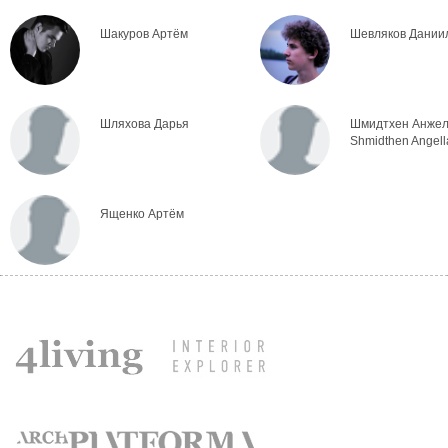
Шакуров Артём
Шевляков Дании
Шляхова Дарья
Шмидтхен Анже
Shmidthen Angell
Ященко Артём