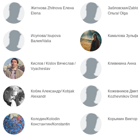
Житнова Zhitnova Елена
Забловская/Zabl
Elena
Ольга/ Olga
Исупова/ Isupova
Камалова Зульф
Валия/Valia
Кислов / Kislov Вячеслав /
Кливекина Анна
Vyacheslav
Кобяк Александр/ Kobjak
Кожевников Дмит
Alexandr
Kozhevnikov Dmit
Колодин/Kolodin
Корьякин Виктор
Константин/Коnstantin