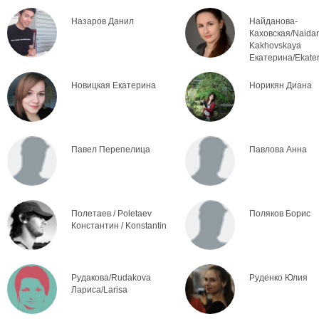
Назаров Данил
Найданова-
Каховская/Naida
Kakhovskaya
Екатерина/Ekater
Новицкая Екатерина
Норикян Диана
Павел Перепелица
Павлова Анна
Полетаев / Poletaev
Поляков Борис
Константин / Konstantin
Рудакова/Rudakova
Руденко Юлия
Лариса/Larisa