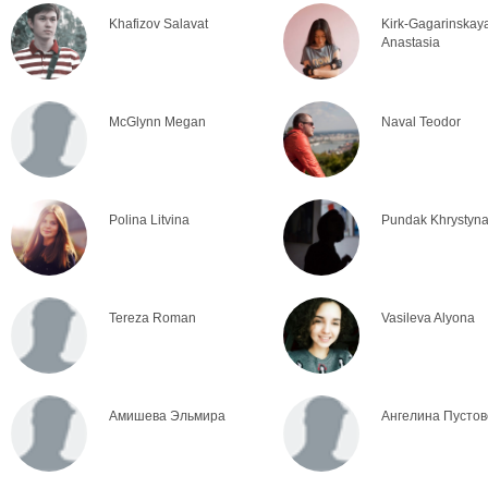
Khafizov Salavat
Kirk-Gagarinskay
Anastasia
McGlynn Megan
Naval Teodor
Polina Litvina
Pundak Khrystyn
Tereza Roman
Vasileva Alyona
Амишева Эльмира
Ангелина Пустов