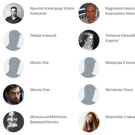
Крылов Александр/ Krylov
Кудряшев Никола
Aleksandr
Kudryashev Nikol
Левчук Алексей
Лобанов Евгений
Evgeny/
Мазин Лев
Макарова Елиза
Манов Олег
Матвеева Ольга
Михельсон/Mikhelson
Морозова Софь
Варвара/Varvara