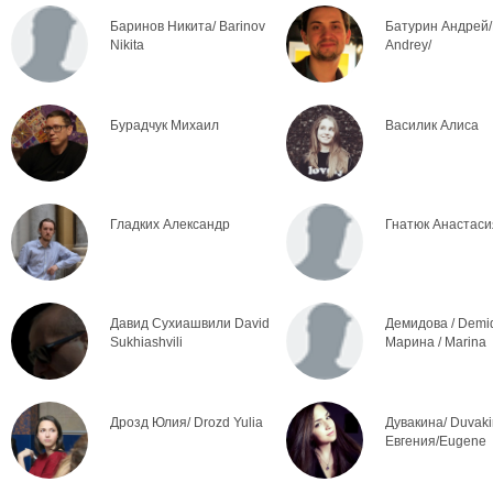
Баринов Никита/ Barinov
Батурин Андрей/
Nikita
Andrey/
Бурадчук Михаил
Василик Алиса
Гладких Александр
Гнатюк Анастаси
Давид Сухиашвили David
Демидова / Demi
Sukhiashvili
Марина / Marina
Дрозд Юлия/ Drozd Yulia
Дувакина/ Duvak
Евгения/Eugene