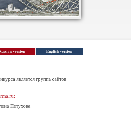
Russian version
English version
нкурса является группа сайтов
orma.ru;
Елена Петухова