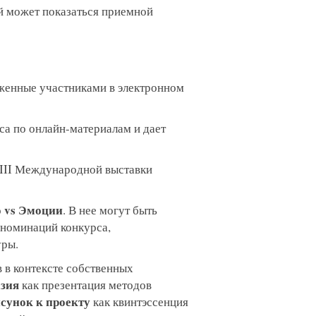
й может показаться приемной
уженные участниками в электронном
а по онлайн-материалам и дает
XXIII Международной выставки
о vs Эмоции
. В нее могут быть
 номинаций конкурса,
уры.
 в контексте собственных
зия
как презентация методов
сунок к проекту
как квинтэссенция