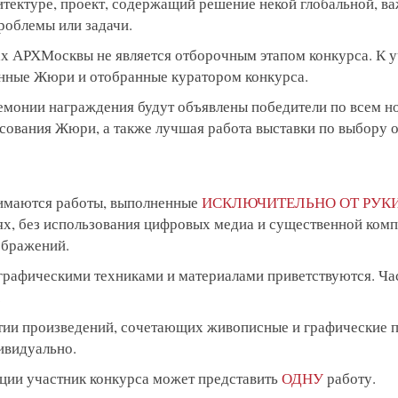
хитектуре, проект, содержащий решение некой глобальной, в
роблемы или задачи.
ках АРХМосквы не является отборочным этапом конкурса. К 
нные Жюри и отобранные куратором конкурса.
ремонии награждения будут объявлены победители по всем н
сования Жюри, а также лучшая работа выставки по выбору
нимаются работы, выполненные
ИСКЛЮЧИТЕЛЬНО ОТ РУК
х, без использования цифровых медиа и существенной ком
ображений.
 графическими техниками и материалами приветствуются. Ча
.
стии произведений, сочетающих живописные и графические
ивидуально.
ации участник конкурса может представить
ОДНУ
работу.