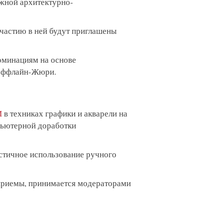
ажной архитектурно-
участию в ней будут приглашены
оминациям на основе
 оффлайн-Жюри.
И
в техниках графики и акварели на
пьютерной доработки
стичное использование ручного
 приемы, принимается модераторами