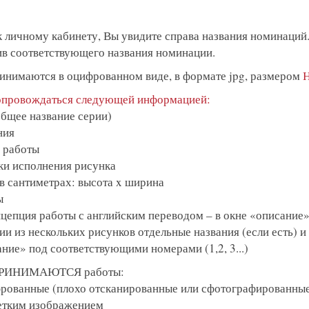
к личному кабинету, Вы увидите справа названия номинаций.
ив соответствующего названия номинации.
ринимаются в оцифрованном виде, в формате jpg, размером
опровождаться следующей информацией:
общее название серии)
ния
я работы
ики исполнения рисунка
в сантиметрах: высота x ширина
ы
нцепция работы с английским переводом – в окне «описание
рии из нескольких рисунков отдельные названия (если есть)
ание» под соответствующими номерами (1,2, 3...)
Е ПРИНИМАЮТСЯ работы:
фрованные (плохо отсканированные или сфотографированны
четким изображением