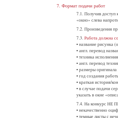
7. Формат подачи работ
7.1. Получив доступ 
«окно» слева напрот
7.2. Произведения п
7.3.
Работа должна с
• название рисунка (
• англ. перевод назва
• техника исполнени
• англ. перевод техн
• размеры оригинала 
• год создания работ
• краткая история/ко
• в случае подачи се
указать в окне «опис
7.4. На конкурс Н
• некачественно оци
• темные листы с не