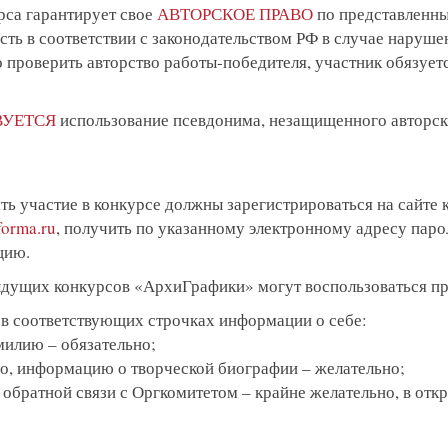
рса гарантирует свое
АВТОРСКОЕ ПРАВО
по представленны
ть в соответствии с законодательством РФ в случае наруше
о проверить авторство работы-победителя, участник обязуе
ВУЕТСЯ
использование псевдонима, незащищенного авторск
ть участие в конкурсе должны зарегистрироваться на сайте 
forma.ru
, получить по указанному электронному адресу паро
цию.
ыдущих конкурсов «АрхиГрафики» могут воспользоваться п
 в соответствующих строчках информации о себе:
милию – обязательно;
ио, информацию о творческой биографии – желательно;
 обратной связи с Оргкомитетом – крайне желательно, в отк