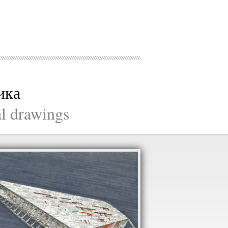
ика
al drawings