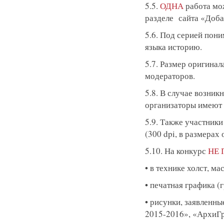
5.5.
ОДНА
работа мож
разделе сайта «Добав
5.6. Под серией пон
языка историю.
5.7. Размер оригина
модераторов.
5.8. В случае возни
организаторы имеют 
5.9. Также участник
(300 dpi, в размерах 
5.10. На конкурс
НЕ 
• в технике холст, ма
• печатная графика (
• рисунки, заявленн
2015-2016», «АрхиГр