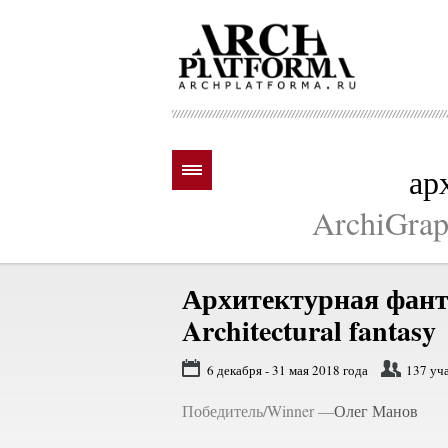
ар
ArchiGraph
Архитектурная фант
Architectural fantasy
6 декабря - 31 мая 2018 года
137 уч
Победитель/Winner —
Олег Манов