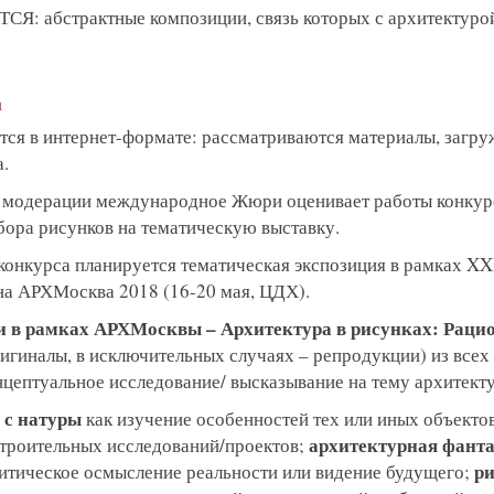
: абстрактные композиции, связь которых с архитектуро
а
ится в интернет-формате: рассматриваются материалы, загр
.
я модерации международное Жюри оценивает работы конкурс
бора рисунков на тематическую выставку.
т конкурса планируется тематическая экспозиция в рамках 
на АРХМосква 2018 (16-20 мая, ЦДХ).
и в рамках АРХМосквы – Архитектура в рисунках: Раци
игиналы, в исключительных случаях – репродукции) из всех
ептуальное исследование/ высказывание на тему архитект
 с натуры
как изучение особенностей тех или иных объектов
архитектурная фанта
троительных исследований/проектов;
ри
ритическое осмысление реальности или видение будущего;