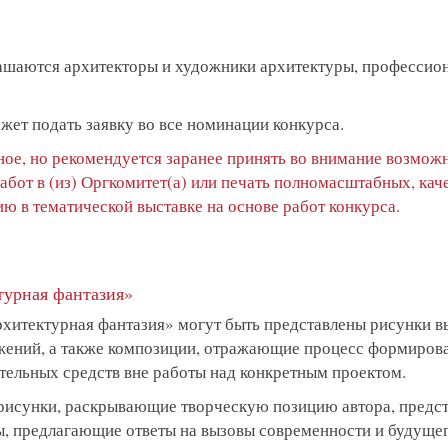
лашаются архитекторы и художники архитектуры, профессион
жет подать заявку во все номинации конкурса.
ное, но рекомендуется заранее принять во внимание возмож
абот в (из) Оргкомитет(а) или печать полномасштабных, кач
ю в тематической выставке на основе работ конкурса.
турная фантазия»
рхитектурная фантазия» могут быть представлены рисунки
жений, а также композиции, отражающие процесс формиров
ительных средств вне работы над конкретным проектом.
 рисунки, раскрывающие творческую позицию автора, предс
ы, предлагающие ответы на вызовы современности и будущег