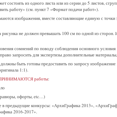
ет состоять из одного листа или из серии до 5 листов, сгр
ить работу» (см. пункт 7 «Формат подачи работ»).
имаются изображения, вместе составляющие единую с точки 
ла рисунка не должен превышать 100 см по одной из сторон.
кновения сомнений по поводу соблюдения основного условия 
право запросить для экспертизы дополнительные материалы,
и должны быть готовы предоставить по запросу изображение
оригинала 1:1).
ПРИНИМАЮТСЯ работы
:
сло
гравюры, офорты, etc…)
ые в предыдущие конкурсы: «АрхиГрафика 2013», «АрхиГра
афика 2016-2017».