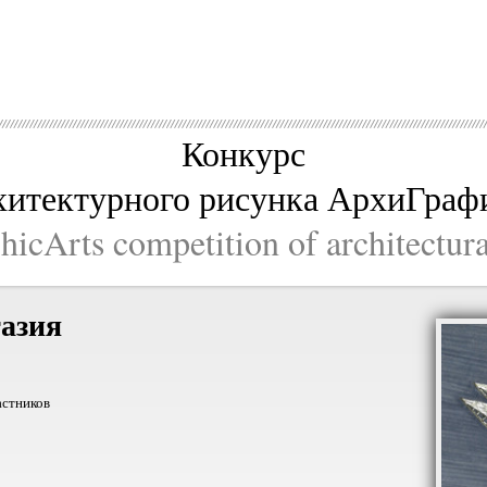
Конкурс
хитектурного рисунка АрхиГраф
icArts competition of architectur
азия
астников