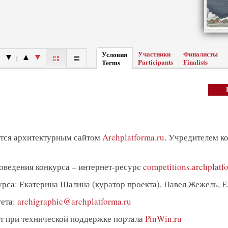
Участники
Финалисты
Условия
|
Participants
Finalists
Terms
ится архитектурным сайтом
Archplatforma.ru
. Учредителем ко
роведения конкурса – интернет-ресурс
competitions.archplatf
урса: Екатерина Шалина (куратор проекта), Павел Жежель, 
тета:
archigraphic@archplatforma.ru
ит при технической поддержке портала
PinWin.ru