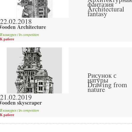
фантазия
Architectural
fantasy
22.02.2018
ooden Architecture
В конкурсе / In competition
К работе
Рисунок с
натуры
Drawing from
nature
21.02.2019
ooden skyscraper
В конкурсе / In competition
К работе