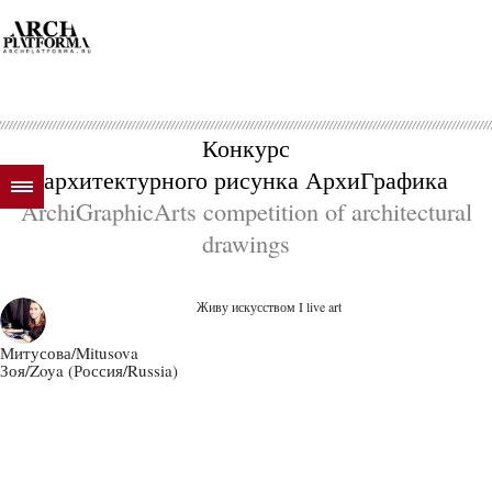
Конкурс
архитектурного рисунка АрхиГрафика
ArchiGraphicArts competition of architectural
drawings
Живу искусством I live art
Митусова/Mitusova
Зоя/Zoya (Россия/Russia)