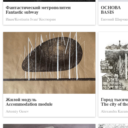
Фантастический метрополитен
ОСНОВА
Fantastic subway
BASIS
Иван/Kostiurin Ivan/ Костюрин
Евгений Ширчко
Жилой модуль
Город тысяч
Accommodation module
The city of th
Artemiy Gusev
Alexandra Kazan