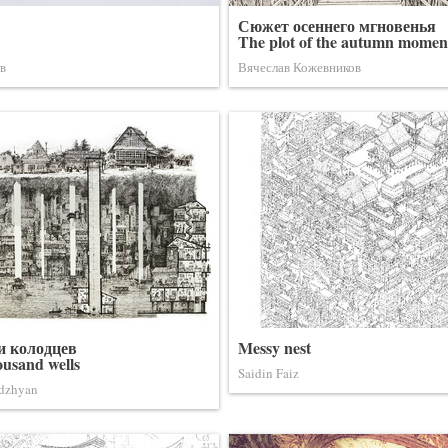
Сюжет осеннего мгновенья
The plot of the autumn momen
в
Вячеслав Кожевников
и колодцев
Messy nest
ousand wells
Saidin Faiz
dzhyan