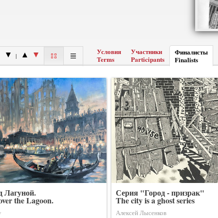
Условия
Участники
Финалисты
|
Terms
Participants
Finalists
д Лагуной.
Серия "Город - призрак"
over the Lagoon.
The city is a ghost series
v
Алексей Лысенков