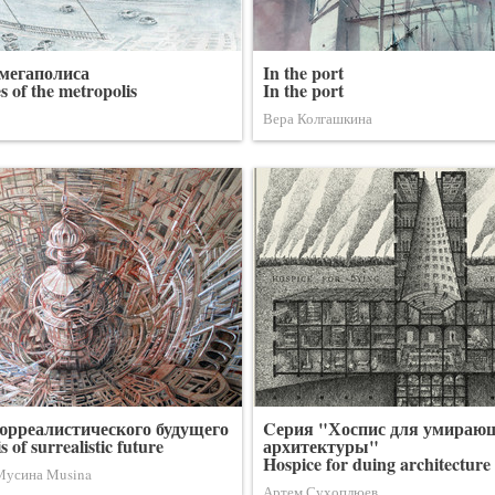
мегаполиса
In the port
 of the metropolis
In the port
Вера Колгашкина
юрреалистического будущего
Cерия "Хоспис для умираю
 of surrealistic future
архитектуры"
Hospice for duing architecture 
 Мусина Musina
Артем Сухоплюев