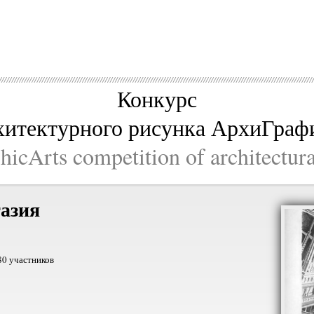
Конкурс
хитектурного рисунка АрхиГраф
icArts competition of architectur
азия
80 участников