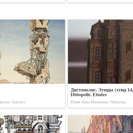
Дистополис. Этюды (этюд 14, 2
Distopolis. Etudes
колов / Sokolov
Юлия /Julia Малинина / Malinina