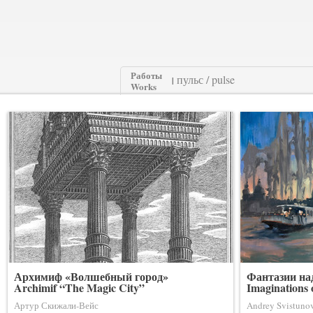
Работы
|
Works
Архимиф «Волшебный город»
Фантазии на
Archimif “The Magic City”
Imaginations 
Артур Скижали-Вейс
Andrey Svistuno