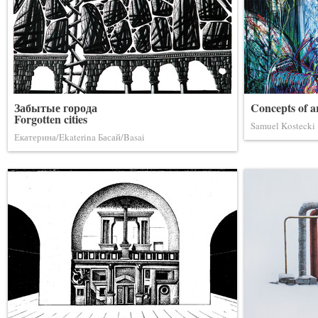
Забытые города
Concepts of ar
Forgotten cities
Samuel Kostecki
Екатерина/Ekaterina Басай/Basai