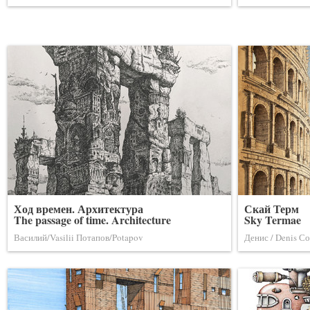
Ход времен. Архитектура
Скай Терм
The passage of time. Architecture
Sky Termae
Василий/Vasilii Потапов/Potapov
Денис / Denis Со