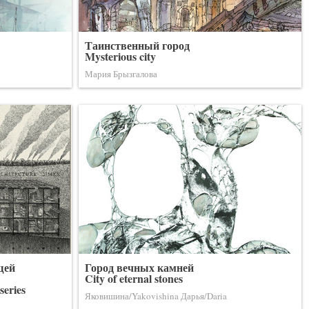
Таинственный город
Mysterious city
Мария Брызгалова
щей
Город вечных камней
City of eternal stones
series
Яковишина/Yakovishina Дарья/Daria