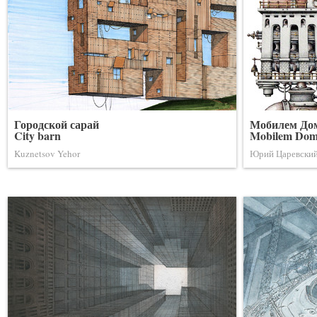
Городской сарай
Мобилем До
City barn
Mobilem Dom
Kuznetsov Yehor
Юрий Царевски