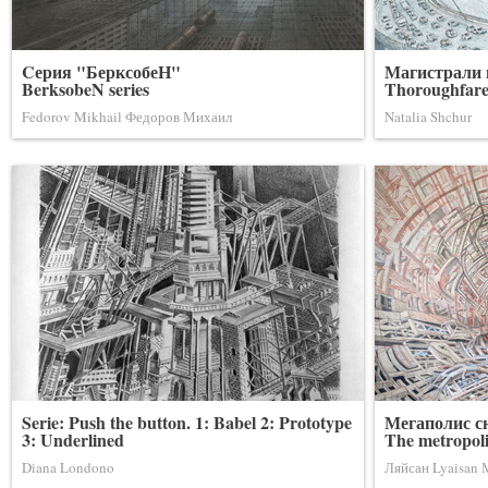
Cерия "БерксобеН"
Магистрали 
BerksobeN series
Thoroughfares
Fedorov Mikhail Федоров Михаил
Natalia Shchur
Serie: Push the button. 1: Babel 2: Prototype
Мегаполис с
3: Underlined
The metropolis
Diana Londono
Ляйсан Lyaisan