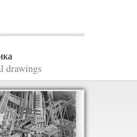
ика
al drawings