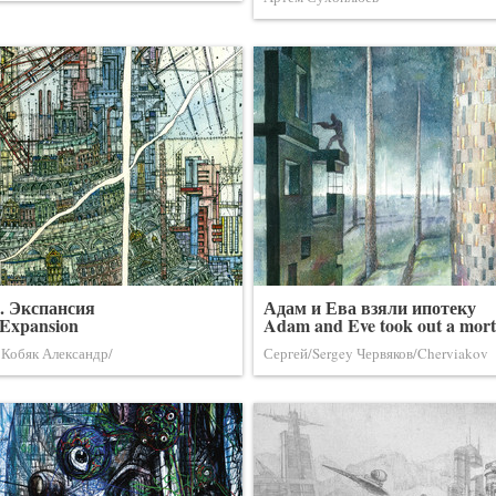
. Экспансия
Адам и Ева взяли ипотеку
 Expansion
Adam and Eve took out a mor
 Кобяк Александр/
Сергей/Sergey Червяков/Cherviakov