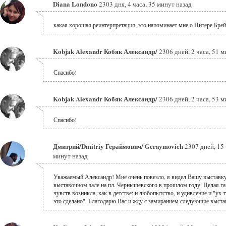
Diana Londono
2303 дня, 4 часа, 35 минут назад
какая хорошая реинтерпретация, это напоминает мне о Питере Брей
Kobjak Alexandr Кобяк Александр/
2306 дней, 2 часа, 51 
Спасибо!
Kobjak Alexandr Кобяк Александр/
2306 дней, 2 часа, 53 
Спасибо!
Дмитрий/Dmitriy Гераймович/ Geraymovich
2307 дней, 15 
минут назад
Уважаемый Александр! Мне очень повезло, я видел Вашу выставку
выставочном зале на пл. Чернышевского в прошлом году. Целая г
чувств возникла, как в детстве: и любопытство, и удивление и "ух-т
это сделано". Благодарю Вас и жду с замиранием следующие выста