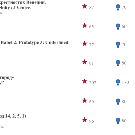
крестностях Венеции.
inity of Venice.
70
87
y/
60
65
: Babel 2: Prototype 3: Underlined
70
77
80
91
город»
y”
170
202
80
89
14, 2, 5, 1)
80
96
ia