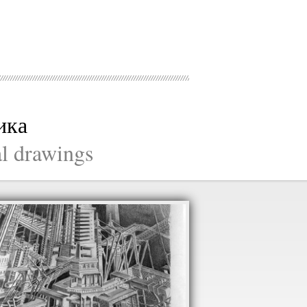
ика
al drawings