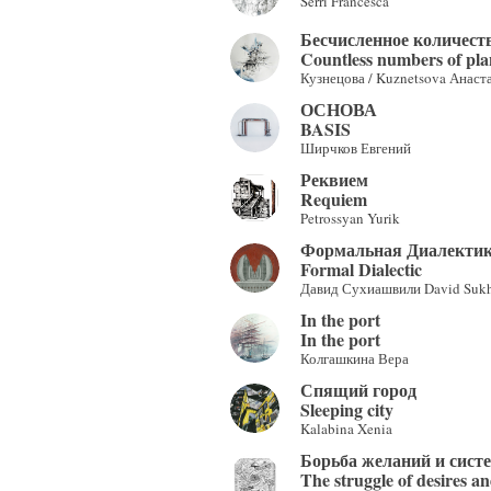
Serri Francesca
Бесчисленное количест
Countless numbers of pla
Кузнецова / Kuznetsova Анаста
ОСНОВА
BASIS
Ширчков Евгений
Реквием
Requiem
Petrossyan Yurik
Формальная Диалекти
Formal Dialectic
Давид Сухиашвили David Sukhi
In the port
In the port
Колгашкина Вера
Спящий город
Sleeping city
Kalabina Xenia
Борьба желаний и сист
The struggle of desires a