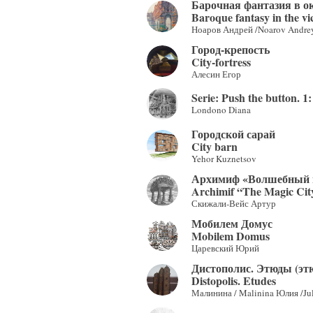
Барочная фантазия в о
Baroque fantasy in the vic
Ноаров Андрей /Noarov Andre
Город-крепость
City-fortress
Алесин Егор
Serie: Push the button. 1
Londono Diana
Городской сарай
City barn
Yehor Kuznetsov
Архимиф «Волшебный 
Archimif “The Magic Cit
Скижали-Вейс Артур
Мобилем Домус
Mobilem Domus
Царевский Юрий
Дистополис. Этюды (этюд 
Distopolis. Etudes
Малинина / Malinina Юлия /Jul