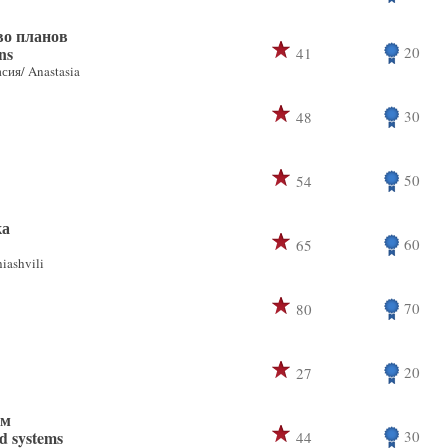
во планов
ns
20
41
сия/ Anastasia
30
48
50
54
ка
60
65
ashvili
70
80
20
27
ем
nd systems
30
44