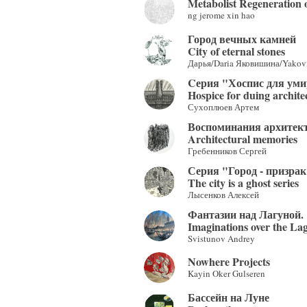
Metabolist Regeneration 
ng jerome xin hao
Город вечных камней
City of eternal stones
Дарья/Daria Яковишина/Yakov
Cерия "Хоспис для ум
Hospice for duing architec
Сухоплюев Артем
Воспоминания архитек
Architectural memories
Гребенников Сергей
Серия "Город - призрак
The city is a ghost series
Лысенков Алексей
Фантазии над Лагуной.
Imaginations over the La
Svistunov Andrey
Nowhere Projects
Kayin Oker Gulseren
Бассейн на Луне