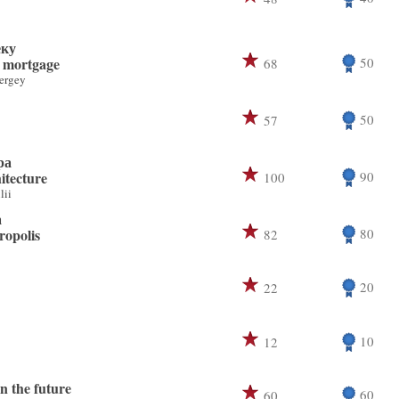
еку
 mortgage
50
68
ergey
50
57
ра
itecture
90
100
lii
а
ropolis
80
82
20
22
10
12
n the future
60
60