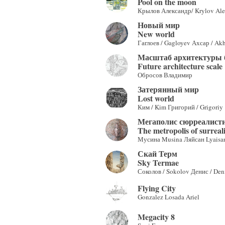
Pool on the moon
Крылов Александр/ Krylov Ale
Новый мир
New world
Гаглоев / Gagloyev Ахсар / Akh
Масштаб архитектуры 
Future architecture scale
Обросов Владимир
Затерянный мир
Lost world
Ким / Kim Григорий / Grigoriy
Мегаполис сюрреалисти
The metropolis of surreali
Мусина Musina Ляйсан Lyaisa
Скай Терм
Sky Termae
Соколов / Sokolov Денис / Den
Flying City
Gonzalez Losada Ariel
Megacity 8