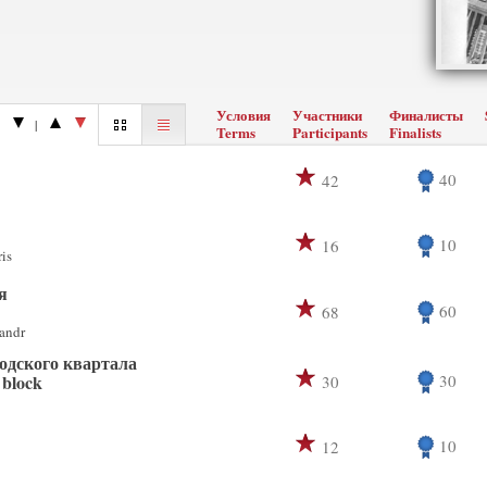
Условия
Участники
Финалисты
|
Terms
Participants
Finalists
40
42
10
16
is
я
60
68
andr
одского квартала
 block
30
30
10
12