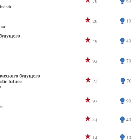
60
70
ksandr
10
20
sar
будущего
40
49
70
92
ческого будущего
stic future
70
75
n
90
97
is
40
44
10
14