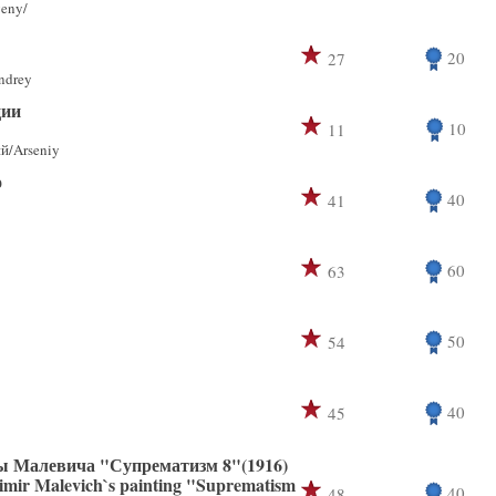
eny/
20
27
ndrey
ции
10
11
й/Arseniy
о
40
41
60
63
50
54
40
45
ы Малевича "Супрематизм 8"(1916)
zimir Malevich`s painting "Suprematism
40
48