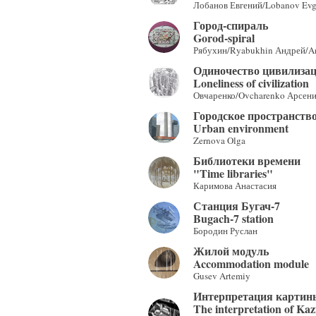
Лобанов Евгений/Lobanov Evg
Город-спираль
Gorod-spiral
Рябухин/Ryabukhin Андрей/A
Одиночество цивилиза
Loneliness of civilization
Овчаренко/Ovcharenko Арсени
Городское пространств
Urban environment
Zernova Olga
Библиотеки времени
"Time libraries"
Каримова Анастасия
Станция Бугач-7
Bugach-7 station
Бородин Руслан
Жилой модуль
Accommodation module
Gusev Artemiy
Интерпретация картин
The interpretation of Ka