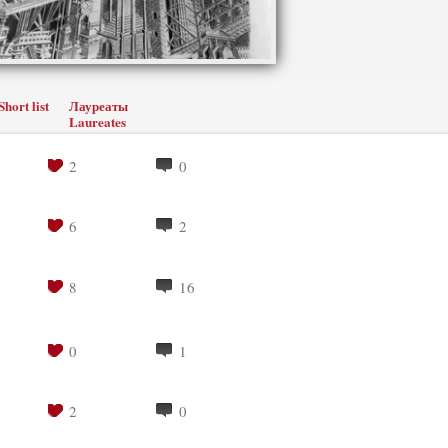
Short list
Лауреаты
Laureates
2
0
6
2
8
16
0
1
2
0