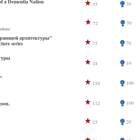
of a Dementia Nation
30
33
70
72
ishina
ирающей архитектуры"
ture series
70
73
туры
10
24
"
100
110
goon.
100
112
20
23