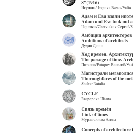
8"(1916)
Исупова/ Isupova Валия/Valia
Адам и Ева взяли ипот
Adam and Eve took out a
Червяков/Cherviakov Сергей/S
Амбиции архитекторов
Ambitions of architects
Дудин Денис
Ход времен. Архитекту
The passage of time. Arch
Потапов/Potapov Василий/Vasi
Магистрали мегаполис
Thoroughfares of the met
Shchur Natalia
CYCLE
Raspopova Uliana
Связь времён
Link of times
Мурзагалиева Алина
Concepts of architecture i